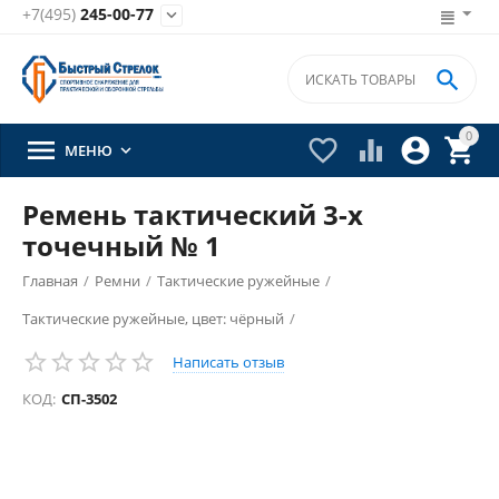
+7(495)
245-00-77


0





МЕНЮ

Ремень тактический 3-х
точечный № 1
Главная
/
Ремни
/
Тактические ружейные
/
Тактические ружейные, цвет: чёрный
/
Написать отзыв
КОД:
СП-3502