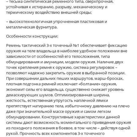
– тесьма синтетическая ременного типа, сверхпрочная,
устойчивая к истиранию, разрыву, механическому и
термическому воздействию внешней среды;
– высокотехнологичная упрочненная пластиковая и
металлическая фурнитура.
Особенности конструкции:
Ремень тактический 3-х точечный №1 обеспечивает фиксацию
оружия на теле владельца в наиболее удобном положении вне
зависимости от особенностей его телосложения, типа
обмундирования и амуниции, модели оружия. Наличие двух
точек крепления ремня к оружию, система регулировок –
позволяют надежно закрепить оружие в выбранной позиции.
При совершении дальних пеших маршрутов, марш-бросках,
плотная подгонка ремней исключает «болтание» оружия,
экономит силы его владельца, существенно снижает уровень
демаскирующих шумов. Оптимизированная ширина,
жесткость, естественная упругость наплечной лямки
препятствует натиранию тела, избыточному давлению на плечо
даже при значительной массе оружия и самом легком
обмундировании. Конструктивные характеристики данной
системы дают возможность моментального приведения оружия
из походного положения в боевое, в том числе – действуя одной
рукой. Прочность всех компонентов 3-х точечного