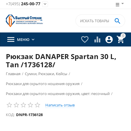
+7(495)
245-00-77


0





МЕНЮ

Рюкзак DANAPER Spartan 30 L,
Tan /1736128/
Главная
/
Сумки, Рюкзаки, Кейсы
/
Рюкзаки для скрытого ношения оружия
/
Рюкзаки для скрытого ношения оружия, цвет: песочный
/
Написать отзыв
КОД:
DNPR-1736128