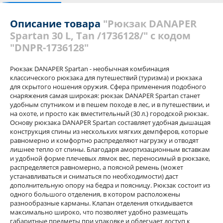
Отзывы
Описание товара
"Рюкзак DANAPER
Spartan 30 L, Tan /1736128/" с кодом
"DNPR-1736128"
Рюкзак DANAPER Spartan - необычная комбинация
классического рюкзака для путешествий (туризма) и рюкзака
для скрытого ношения оружия. Сфера применения подобного
снаряжения самая широкая: рюкзак DANAPER Spartan станет
удобным спутником и в пешем походе в лес, и в путешествии, и
на охоте, и просто как вместительный (30 л.) городской рюкзак.
Основу рюкзака DANAPER Spartan составляет удобная дышащая
конструкция спины из нескольких мягких демпферов, которые
равномерно и комфортно распределяют нагрузку и отводят
лишнее тепло от спины. Благодаря амортизационным вставкам
и удобной форме плечевых лямок вес, переносимый в рюкзаке,
распределяется равномерно, а поясной ремень (может
устанавливаться и сниматься по необходимости) даст
дополнительную опору на бедра и поясницу. Рюкзак состоит из
одного большого отделения, в котором расположены
разнообразные карманы. Клапан отделения откидывается
максимально широко, что позволяет удобно размещать
габаритные предметы при упаковке и облегчает доступ к