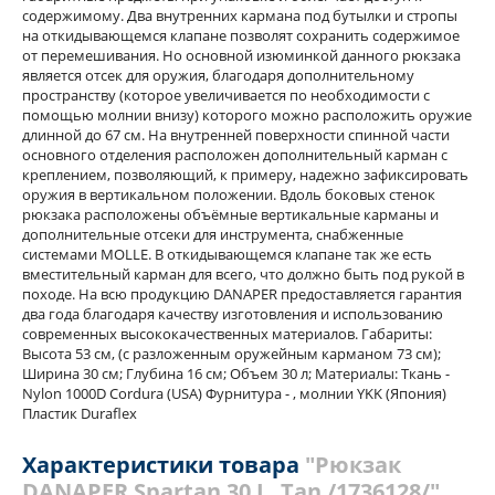
содержимому. Два внутренних кармана под бутылки и стропы
на откидывающемся клапане позволят сохранить содержимое
от перемешивания. Но основной изюминкой данного рюкзака
является отсек для оружия, благодаря дополнительному
пространству (которое увеличивается по необходимости с
помощью молнии внизу) которого можно расположить оружие
длинной до 67 см. На внутренней поверхности спинной части
основного отделения расположен дополнительный карман с
креплением, позволяющий, к примеру, надежно зафиксировать
оружия в вертикальном положении. Вдоль боковых стенок
рюкзака расположены объёмные вертикальные карманы и
дополнительные отсеки для инструмента, снабженные
системами MOLLE. В откидывающемся клапане так же есть
вместительный карман для всего, что должно быть под рукой в
походе. На всю продукцию DANAPER предоставляется гарантия
два года благодаря качеству изготовления и использованию
современных высококачественных материалов. Габариты:
Высота 53 см, (с разложенным оружейным карманом 73 см);
Ширина 30 см; Глубина 16 см; Объем 30 л; Материалы: Ткань -
Nylon 1000D Cordura (USA) Фурнитура - , молнии YKK (Япония)
Пластик Duraflex
Характеристики товара
"Рюкзак
DANAPER Spartan 30 L, Tan /1736128/"