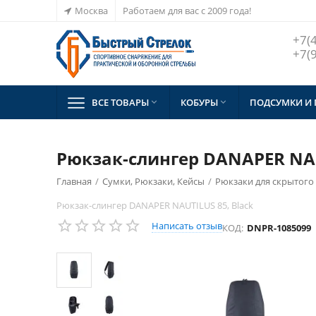
Москва
Работаем для вас с 2009 года!
+7(
+7(
ВСЕ ТОВАРЫ
КОБУРЫ
ПОДСУМКИ И


Рюкзак-слингер DANAPER NAU
Главная
/
Сумки, Рюкзаки, Кейсы
/
Рюкзаки для скрытог
Рюкзак-слингер DANAPER NAUTILUS 85, Black
Написать отзыв
КОД:
DNPR-1085099