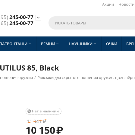
Акции
Новости
495)
245-00-77

965)
245-00-77
 ПАТРОНТАШИ
РЕМНИ
НАУШНИКИ
ОЧКИ
БРЕ



TILUS 85, Black
о ношения оружия
/
Рюкзаки для скрытого ношения оружия, цвет: чёр
Нет в наличии

11 941
₽
10 150
₽