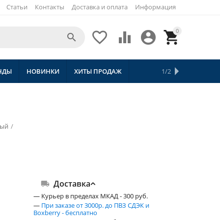
Статьи
Контакты
Доставка и оплата
Информация
0





НДЫ
НОВИНКИ
ХИТЫ ПРОДАЖ
СКИДКИ
ТОВАРЫ С БЕСПЛАТНОЙ 
1/2
ный
/
Доставка
— Курьер в пределах МКАД - 300 руб.
—
При заказе от 3000р. до ПВЗ СДЭК и
Boxberry - бесплатно