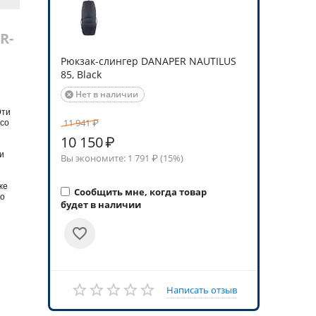
R-
Рюкзак-слингер DANAPER NAUTILUS
85, Black
Нет в наличии

Эти
11 941
₽
 со
10 150
₽
и
Вы экономите:
1 791
₽ (
15
%)
же
Сообщить мне, когда товар
но
будет в наличии
Написать отзыв