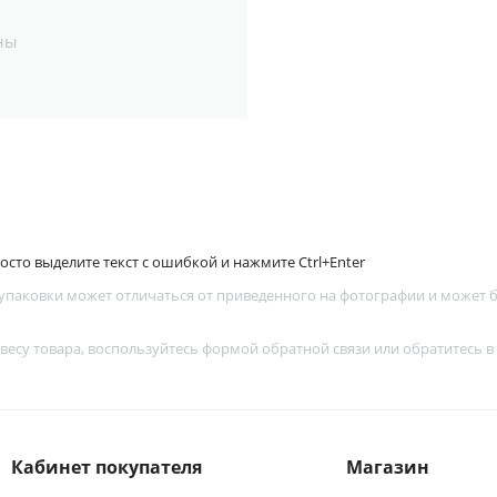
ны
сто выделите текст с ошибкой и нажмите Ctrl+Enter
 упаковки может отличаться от приведенного на фотографии и может
 весу товара, воспользуйтесь
формой обратной связи
или обратитесь в
Кабинет покупателя
Магазин