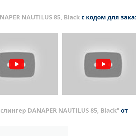
NAPER NAUTILUS 85, Black
с кодом для зака
слингер DANAPER NAUTILUS 85, Black"
от