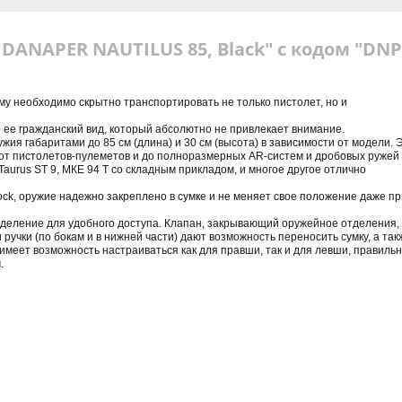
DANAPER NAUTILUS 85, Black" с кодом "DNP
ому необходимо скрытно транспортировать не только пистолет, но и
 ее гражданский вид, который абсолютно не привлекает внимание.
я габаритами до 85 см (длина) и 30 см (высота) в зависимости от модели. 
от пистолетов-пулеметов и до полноразмерных
AR
-систем и дробовых ружей
aurus ST 9, МКЕ 94 Т со складным прикладом, и многое другое отлично
ck, оружие надежно закреплено в сумке и не меняет свое положение даже пр
деление для удобного доступа. Клапан, закрывающий оружейное отделения,
учки (по бокам и в нижней части) дают возможность переносить сумку, а так
имеет возможность настраиваться как для правши, так и для левши, правиль
.