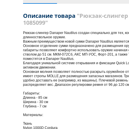
Описание товара
"Рюкзак-слингер 
1085099"
Рюкзак-слингер Danaper Nautilus создан специально для тех, к
длинноствольное оружие.
Важным преимуществом новой сумки Danaper Nautilus является
Основное отделение сумки предназначено для размещения оружи
габариты позволяют комфортно использовать оружие начиная 
стволом до 51 см. МКМ-072Сб, АКС МП-УОС, Форт-201, а также T
поместятся в Danaper Nautilus.
Благодаря уникальной системе открывания и фиксации Quick Lo
активном движении.
Основная молния позволяет полностью раскрыть оружейное от
имеет стропы MOLLE для размещения запасных магазинов. Три р
удобно доставать ее (например, из машины). Плечевой ремень 
распределяет вес. Диапазон регулировки ремня от 96 до 120 см
Габариты:
Длинна - 85 см
Ширина - 30 см
Глубина - 7 см
Материалы:
Ткань
Nylon 1000D Cordura