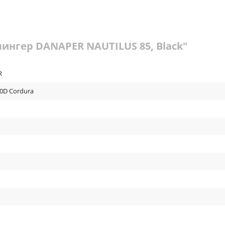
лингер DANAPER NAUTILUS 85, Black"
R
0D Cordura