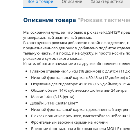
Все о товаре
Описание
Характеристики
Описание товара
"Рюкзак тактическ
Мы сохранили лучшее, что было в рюкзаке RUSH12™ преды
универасальный адаптивный рюкзак.
В конструкцию рюкзака добавлено потайное отделение, п
предназначенного для очков, добавлено подбитое отделе
тыльную часть. И в поход, и на службу, и просто носит
рюкзаков и сумок такого класса.
Кстати, обратите внимание и на другие обновления колле
Главное отделение: 45.7см (18 дюймов) x 27.94см (11 д
Нижний фронтальный карман: 30.48см (12 дюймов) x 22
Отделение для гидратора: 41.91см (16.5 дюймов) x 25.
Общий объем: 1476 кубических дюйма или 24 литра
Масса: 1.4кг (3.15 фунта)
Дизайн 5.11® Center Line™
Нижний фронтальный карман, дополненный внутрен
Рюкзак пошит из прочного, влагостойкого нейлона 1
Фронтальный верхний карман на молнии
Внешние фронтальная и боковая панели MOLLE с вел