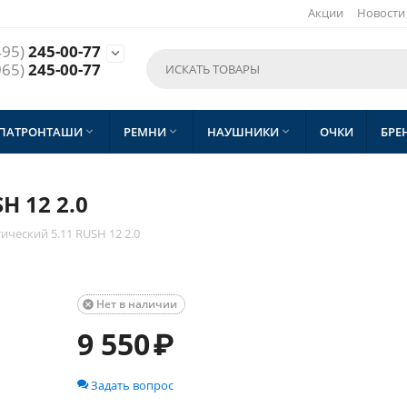
Акции
Новости
495)
245-00-77

965)
245-00-77
 ПАТРОНТАШИ
РЕМНИ
НАУШНИКИ
ОЧКИ
БРЕ



H 12 2.0
ический 5.11 RUSH 12 2.0
Нет в наличии

9 550
₽
Задать вопрос