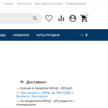
Статьи
Контакты
Доставка и оплата
Информация
0





НДЫ
НОВИНКИ
ХИТЫ ПРОДАЖ
СКИДКИ
ТОВАРЫ С БЕСПЛАТНОЙ 
1/2
Доставка
— Курьер в пределах МКАД - 300 руб.
—
При заказе от 3000р. до ПВЗ СДЭК и
Boxberry - бесплатно
— За пределами МКАД - обсуждается с
менеджером