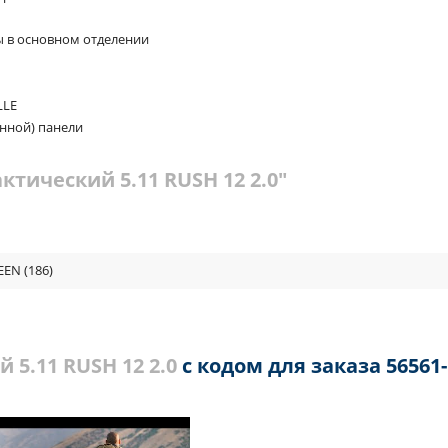
ы в основном отделении
LLE
нной) панели
ктический 5.11 RUSH 12 2.0"
EN (186)
 5.11 RUSH 12 2.0
с кодом для заказа 56561-