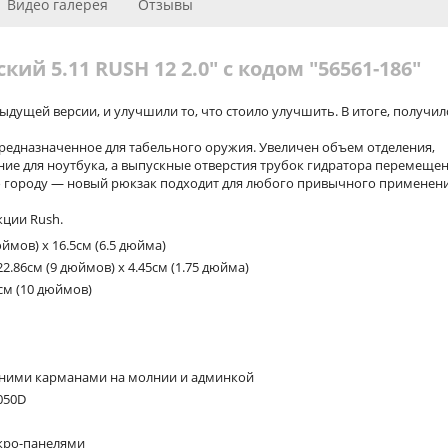
Видео галерея
Отзывы
ий 5.11 RUSH 12 2.0" с кодом "56561-186"
дущей версии, и улучшили то, что стоило улучшить. В итоге, получил
редназначенное для табельного оружия. Увеличен объем отделения,
ние для ноутбука, а выпускные отверстия трубок гидратора перемеще
ь по городу — новый рюкзак подходит для любого привычного применен
кции Rush.
юймов) x 16.5см (6.5 дюйма)
.86см (9 дюймов) x 4.45см (1.75 дюйма)
4см (10 дюймов)
ними карманами на молнии и админкой
050D
кро-панелями