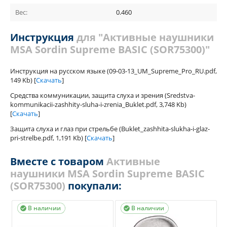
Вес:
0.460
Инструкция
для "Активные наушники
MSA Sordin Supreme BASIC (SOR75300)"
Инструкция на русском языке (09-03-13_UM_Supreme_Pro_RU.pdf,
149 Kb) [
Скачать
]
Средства коммуникации, защита слуха и зрения (Sredstva-
kommunikacii-zashhity-sluha-i-zrenia_Buklet.pdf, 3,748 Kb)
[
Скачать
]
Защита слуха и глаз при стрельбе (Buklet_zashhita-slukha-i-glaz-
pri-strelbe.pdf, 1,191 Kb) [
Скачать
]
Вместе с товаром
Активные
наушники MSA Sordin Supreme BASIC
(SOR75300)
покупали:
В наличии
В наличии

