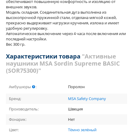
обеспечивают повышенную комфортность и изоляцию от
внешних звуков.
Модель складная. Соединительная дуга выполнена из
высокопрочной пружинной стали, отделана мягкой кожей,
прекрасно выдерживает нагрузки кручения, излома и имеет
удобную регулировку.
Автоматическое выключение через 4 часа после включения или
последней настройки.
Вес 300 гр.
Характеристики товара
"Активные
наушники MSA Sordin Supreme BASIC
(SOR75300)"
Амбушюры
:
Поролон
Бренд:
MSA Safety Company
Производитель:
Швеция
Фонарик:
Нет
Цвет:
Тёмно зелёный