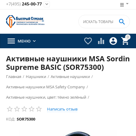
+7(495)
245-00-77


0





МЕНЮ

Активные наушники MSA Sordin
Supreme BASIC (SOR75300)
Главная
/
Наушники
/
Активные наушники
/
Активные наушники MSA Safety Company
/
Активные наушники, цвет: тёмно зелёный
/
Написать отзыв
КОД:
SOR75300