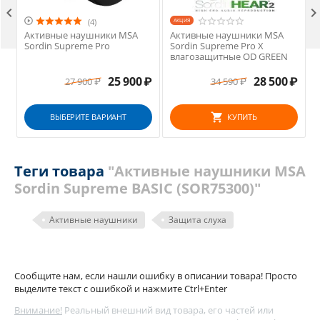


(4)
AКЦИЯ
Активные наушники MSA
Активные наушники MSA
Sordin Supreme Pro
Sordin Supreme Pro X
влагозащитные OD GREEN
25 900
₽
28 500
₽
27 900
₽
34 590
₽
ВЫБЕРИТЕ ВАРИАНТ
КУПИТЬ
Теги товара
"Активные наушники MSA
Sordin Supreme BASIC (SOR75300)"
Активные наушники
Защита слуха
Сообщите нам, если нашли ошибку в описании товара! Просто
выделите текст с ошибкой и нажмите Ctrl+Enter
Внимание!
Реальный внешний вид товара, его частей или