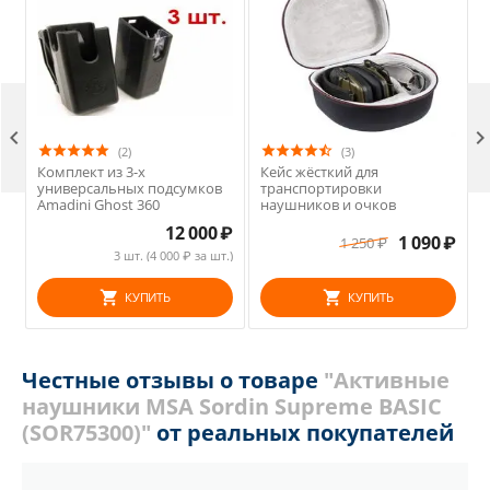

(2)
(3)
Комплект из 3-х
Кейс жёсткий для
универсальных подсумков
транспортировки
Amadini Ghost 360
наушников и очков
12 000
₽
1 090
₽
1 250
₽
3 шт. (
4 000
₽ за шт.)
КУПИТЬ
КУПИТЬ
Честные отзывы о товаре
"Активные
наушники MSA Sordin Supreme BASIC
(SOR75300)"
от реальных покупателей