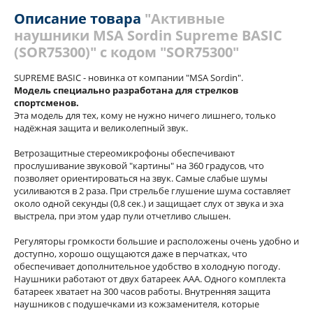
Инструкции
С этим товаром покупали
Отзывы
Описание товара
"Активные
наушники MSA Sordin Supreme BASIC
Похожие товары
Теги
(SOR75300)" с кодом "SOR75300"
SUPREME BASIC - новинка от компании "MSA Sоrdin".
Модель специально разработана для стрелков
спортсменов.
Эта модель для тех, кому не нужно ничего лишнего, только
надёжная защита и великолепный звук.
Ветрозащитные стереомикрофоны обеспечивают
прослушивание звуковой "картины" на 360 градусов, что
позволяет ориентироваться на звук. Самые слабые шумы
усиливаются в 2 раза. При стрельбе глушение шума составляет
около одной секунды (0,8 сек.) и защищает слух от звука и эха
выстрела, при этом удар пули отчетливо слышен.
Регуляторы громкости большие и расположены очень удобно и
доступно, хорошо ощущаются даже в перчатках, что
обеспечивает дополнительное удобство в холодную погоду.
Наушники работают от двух батареек ААА. Одного комплекта
батареек хватает на 300 часов работы. Внутренняя защита
наушников с подушечками из кожзаменителя, которые