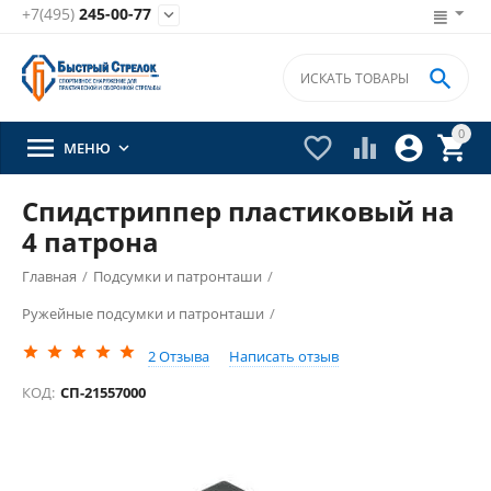
+7(495)
245-00-77


0





МЕНЮ

Спидстриппер пластиковый на
4 патрона
Главная
/
Подсумки и патронташи
/
Ружейные подсумки и патронташи
/
2
Отзыва
Написать отзыв
КОД:
СП-21557000