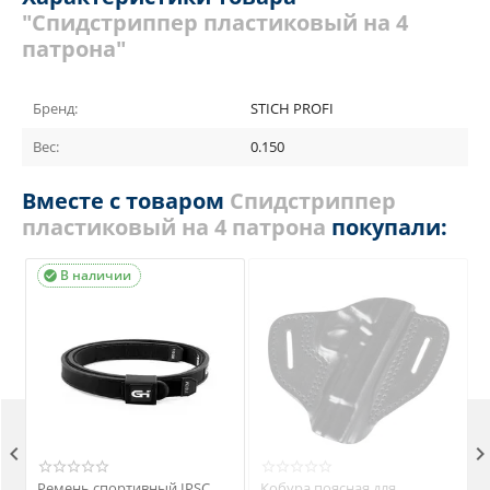
"Спидстриппер пластиковый на 4
патрона"
Бренд:
STICH PROFI
Вес:
0.150
Вместе с товаром
Спидстриппер
пластиковый на 4 патрона
покупали:
В наличии


Ремень спортивный IPSC
Кобура поясная для