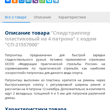
Все о товаре
Описание
Характеристики
С этим товаром покупали
Отзывы (2)
Описание товара
"Спидстриппер
пластиковый на 4 патрона" с кодом
"СП-21557000"
Патронташ предназначен для быстрой зарядки
гладкоствольного ружья. Активно применяется стрелками
ОСОО «Федерации практической стрельбы России» на
соревнованиях по практической стрельбе, как наиболее
«скоростной» патронташ для данного вида спорта.
Патронташ выполнен из пластика, крепится на ремень через
быстросъемную клипсу с регулировкой ширины ремня и
рассчитан на 4 патрона 12 калибра. Дополнительно в комплекте
идут 2 вкладыша, толщиной 4 и 5 мм для патронов различной
длины.
Характеристики товара