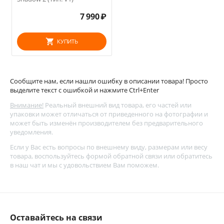
7 990
₽
КУПИТЬ
Сообщите нам, если нашли ошибку в описании товара! Просто
выделите текст с ошибкой и нажмите Ctrl+Enter
Внимание!
Реальный внешний вид товара, его частей или
упаковки может отличаться от приведенного на фотографии и
может быть изменён производителем без предварительного
уведомления.
Если у Вас есть вопросы по внешнему виду, размерам или весу
товара, воспользуйтесь
формой обратной связи
или обратитесь
в наш чат и мы с удовольствием Вам поможем.
Оставайтесь на связи