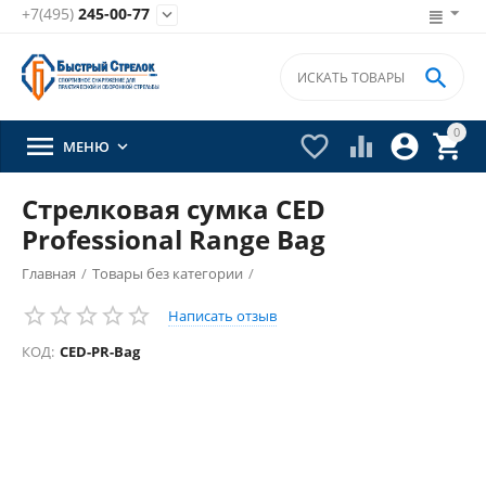
+7(495)
245-00-77


0





МЕНЮ

Стрелковая сумка CED
Professional Range Bag
Главная
/
Товары без категории
/
Написать отзыв
КОД:
CED-PR-Bag