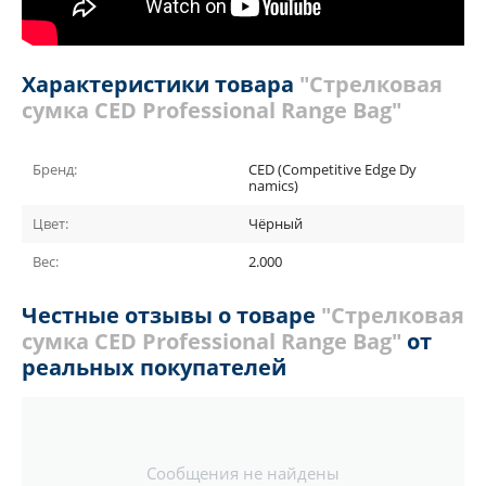
Характеристики товара
"Стрелковая
сумка CED Professional Range Bag"
Бренд:
CED (Competitive Edge Dy
namics)
Цвет:
Чёрный
Вес:
2.000
Честные отзывы о товаре
"Стрелковая
сумка CED Professional Range Bag"
от
реальных покупателей
Сообщения не найдены