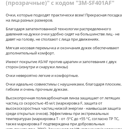
(прозрачные)" с кодом "3M-SF401AF"
Очки, которые подходят практически всем! Прекрасная посадка
на лица разных размеров.
Благодаря запатентованной технологии распределенного
давления на дужки очки удобно сидят на большинстве лиц - не
давят на голову, не сползают с лица при движениях.
Мягкая носовая перемычка и окончания дужек обеспечивают
дополнительный комфорт.
Имеют покрытие AS/AF против царапин и запотевания с двух
сторон (изнутри и снаружи линзы)
Очки невероятно легкие и комфортные.
Очки идеально совместимы с наушниками, благодаря плоским,
гибким и очень прочным дужкам.
Высокопрочная поликарбонатная линза защищает от летящих
частиц со скоростью 45 м/с (маркировка F, защита от
высокоскоростных частиц низкой энергии - наивысшая защита
среди открытых очков). Эффективны при экстремальных
температурах (маркировка Т - от -5°С до +55 °С, согласно ТР ТС,
также маркировка F подтверждена при добровольных