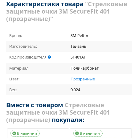
Характеристики товара
"Стрелковые
защитные очки 3М SecureFit 401
(прозрачные)"
Бренд:
3M Peltor
Изготовитель:
Тайвань
Код производителя
:
SF401AF
Материал:
Поликарбонат
Цвет:
Прозрачные
Вес:
0.024
Вместе с товаром
Стрелковые
защитные очки 3М SecureFit 401
(прозрачные)
покупали:
В наличии
В наличии

