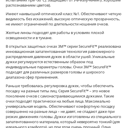
испытаниях при -30°С). Защищают от УФ-излучения (с хорошим
распознаванием цветов).
Имеют наивысший оптический класс №1. Обеспечивают четкую
видимость без искажений, высокую оптическую прозрачность,
не имеют ограничений по длительности ношения очков.
Желтые линзы подходят для работы в условиях плохой
освещенности и в тумане.
В открытых защитных очках 3M™ серии SecureFit™ реализована
инновационная запатентованная технология равномерного
распределения давления дужек в области ушей. Уникальные
дужки регулируются естественным образом под
индивидуальные параметры головы. Очки 3M™ SecureFit™
подходят для различных размеров головы и широкого
диапазона сфер применения.
Раньше требовалась регулировка дужек, чтобы обеспечить
посадку на разные типы лиц. Серия SecureFit™ – это новое
поколение очков с самонастраивающимися дужками. Такие
очки подходят практически на любые лица. Максимально
универсальная модель. Обеспечивают комфортную посадку
совершенно на разные лица – не давят, не спадают даже при
резких движениях головы. Дужки изготовлены из специального
запатентованного материала, который невероятно тонкий (для
идеального комфорта), но при этом очень прочный. Одна