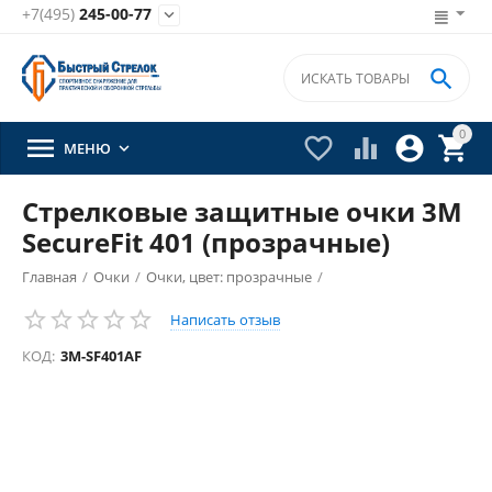
+7(495)
245-00-77


0





МЕНЮ

Стрелковые защитные очки 3М
SecureFit 401 (прозрачные)
Главная
/
Очки
/
Очки, цвет: прозрачные
/
Написать отзыв
КОД:
3M-SF401AF