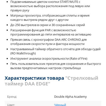
Подсвечиваемые цветом кнопки START/MUTE с
возможностью выбора расположения под левую или
правую руку
Матрица просмотра, отображающая сплиты и время
каждого выстрела рядом друг с другом
До 250 выстрелов в серии и 30 сохранённых серий
Расширенная функция PAR с возможностью
программирования до пяти интервалов на активацию
Прямая связь с хронографом DAA ARC CHRONO для
отображения скорости пули и фактора мощности
Настраиваемый таймер обратного отсчёта для обхода судей
(RO Walkthrough)
Инструмент анализа скорострельности (Rate of Fire)
Пять пользовательских пресетов для сохранения и быстрого
вызова предпочитаемых настроек стрельбища
Характеристики товара
"Стрелковый
таймер DAA EDGE"
Бренд:
Double Alpha Academy
Цвет:
Чёрный