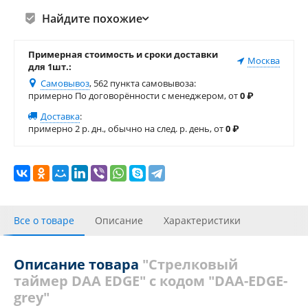
Найдите похожие
Примерная стоимость и сроки доставки
Москва
для 1шт.:
Самовывоз
, 562 пункта самовывоза
:
примерно По договорённости с менеджером, от
0
₽
Доставка
:
примерно 2 р. дн., обычно на след. р. день, от
0
₽
Все о товаре
Описание
Характеристики
Инструкции
С этим товаром покупали
Отзывы
Описание товара
"Стрелковый
таймер DAA EDGE" с кодом "DAA-EDGE-
Похожие товары
Теги
grey"