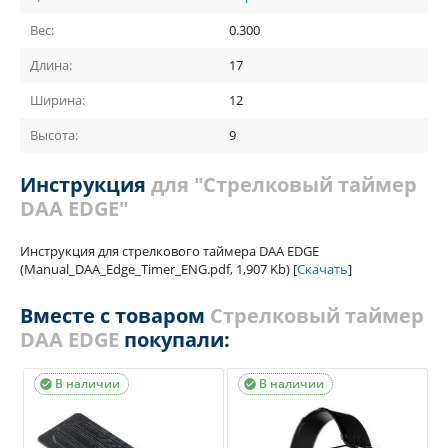
Вес:
0.300
Длина:
17
Ширина:
12
Высота:
9
Инструкция
для "Стрелковый таймер
DAA EDGE"
Инструкция для стрелкового таймера DAA EDGE
(Manual_DAA_Edge_Timer_ENG.pdf, 1,907 Kb) [
Скачать
]
Вместе с товаром
Стрелковый таймер
DAA EDGE
покупали:
В наличии
В наличии

