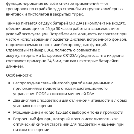
функционирование во всём спектре применений — от
тренировок по страйкболу до стрельбы из крупнокалиберных
винтовок и пистолетов в закрытых тирах.
Таймер питается от двух батарей CR123A (в комплект не входят),
обеспечивающих от 25 до 50 часов работы в зависимости от
условий эксплуатации. Потребляемая мощность возрастает при
частом использовании подсветки дисплея, встроенного фонаря,
подсвечиваемых кнопок или беспроводных функций.
Стрелковый таймер EDGE полностью совместим с
аккумуляторными батареями CR123A (убедитесь, что их длина
составляет примерно 34,5 мм, так как некоторые батарейки
длиннее).
Особенности:
Беспроводная связь Bluetooth для обмена данными с
приложениями подсчёта очков и дистанционного
управления PODS активации мишеней DAA
Два дисплея с подсветкой для отличной читаемости в любых
условиях освещения
Мощный динамик (до 125 дБ) с выбором тона и громкости
Встроенный фонарь, который можно использовать как
оптический сигнал старта или для подсветки мишеней при
низком освещении