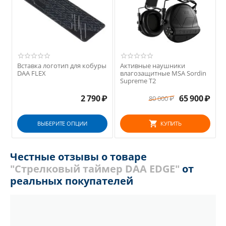
Вставка логотип для кобуры
Активные наушники
DAA FLEX
влагозащитные MSA Sordin
Supreme T2
2 790
₽
65 900
₽
80 000
₽
ВЫБЕРИТЕ ОПЦИИ
КУПИТЬ
Честные отзывы о товаре
"Стрелковый таймер DAA EDGE"
от
реальных покупателей