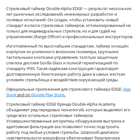
Стрелковый таймер Double‑Alpha EDGE — результат нескольких
лет рыночных исследований, инженерных разработок и
полевых испытаний. Он создан, чтобы установить новый
стандарт в классе стрелковых таймеров, оптимизированный не
только для индивидуальных стрелков, но и для судей на
упражнениях (Range Officer) и профессиональных инструкторов.
Изготовленный по высочайшим стандартам, таймер оснащён
корпусом из усиленного волокном полимера, крупными
тактильными кнопками управления, толстым защитным
стеклом дисплея Gorilla Glass и полной герметизацией по
стандарту IP65. Такая надёжная конструкция гарантирует
долговременную безотказную работу даже в самых жёстких
условиях стрельбища и воздействия окружающей среды.
Официальные приложения для стрелкового таймера EDGE:
App
Store
and on
Google Play Store
.
Стрелковый таймер EDGE бренда Double‑Alpha Academy
объединяет ряд передовых технологий, которые выделяют его
среди всех остальных стрелковых таймеров.
Усовершенствованные алгоритмы обнаружения выстрела и
адаптивная фильтрация эха позволяют точно подстроить
работу под любые условия стрельбы. Широкий диапазон
чувствительности микрофона обеспечивает безупречное