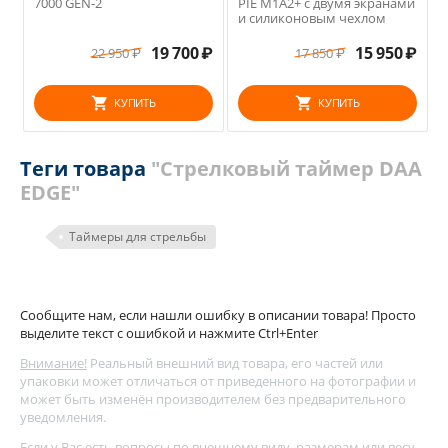
7000 GEN-2
PIE M1A2+ с двумя экранами
и силиконовым чехлом
19 700
₽
15 950
₽
22 950
₽
17 850
₽
КУПИТЬ
КУПИТЬ
Теги товара
"Стрелковый таймер DAA
EDGE"
Таймеры для стрельбы
Сообщите нам, если нашли ошибку в описании товара! Просто
выделите текст с ошибкой и нажмите Ctrl+Enter
Внимание!
Реальный внешний вид товара, его частей или
упаковки может отличаться от приведенного на фотографии и
может быть изменён производителем без предварительного
уведомления.
Если у Вас есть вопросы по внешнему виду, размерам или весу