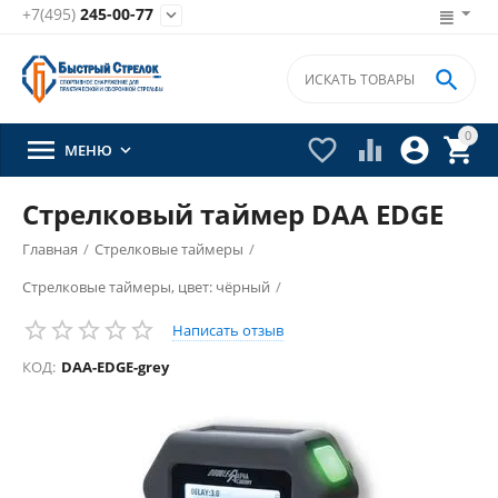
+7(495)
245-00-77


0





МЕНЮ

Стрелковый таймер DAA EDGE
Главная
/
Стрелковые таймеры
/
Стрелковые таймеры, цвет: чёрный
/
Написать отзыв
КОД:
DAA-EDGE-grey