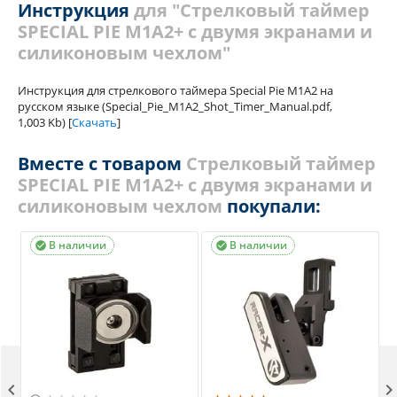
Инструкция
для "Стрелковый таймер
SPECIAL PIE M1A2+ с двумя экранами и
силиконовым чехлом"
Инструкция для стрелкового таймера Special Pie M1A2 на
русском языке (Special_Pie_M1A2_Shot_Timer_Manual.pdf,
1,003 Kb) [
Скачать
]
Вместе с товаром
Стрелковый таймер
SPECIAL PIE M1A2+ с двумя экранами и
силиконовым чехлом
покупали:
В наличии
В наличии


