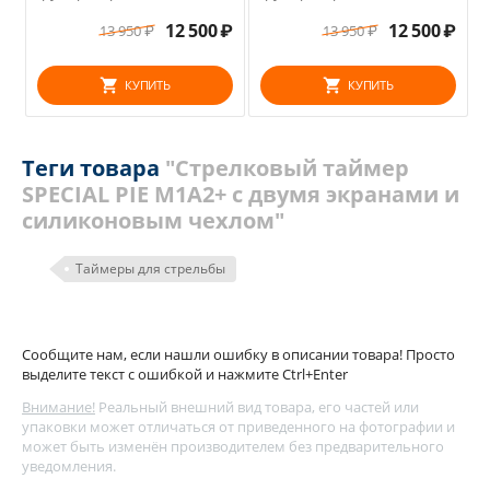
₽
12 500
₽
12 500
₽
13 950
₽
13 950
₽
КУПИТЬ
КУПИТЬ
Теги товара
"Стрелковый таймер
SPECIAL PIE M1A2+ с двумя экранами и
силиконовым чехлом"
Таймеры для стрельбы
Сообщите нам, если нашли ошибку в описании товара! Просто
выделите текст с ошибкой и нажмите Ctrl+Enter
Внимание!
Реальный внешний вид товара, его частей или
упаковки может отличаться от приведенного на фотографии и
может быть изменён производителем без предварительного
уведомления.