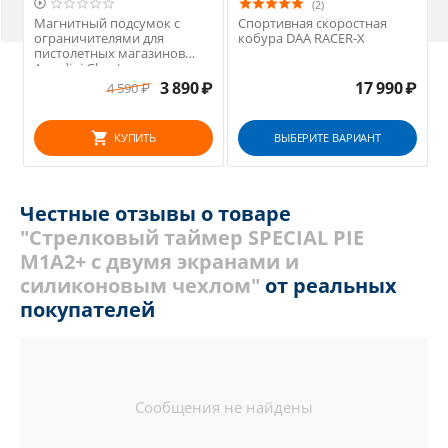

(2)
Магнитный подсумок с
Спортивная скоростная
ограничителями для
кобура DAA RACER-X
пистолетных магазинов
Amadini Ghost
3 890
₽
17 990
₽
4 590
₽
КУПИТЬ
ВЫБЕРИТЕ ВАРИАНТ
Честные отзывы о товаре
"Стрелковый таймер SPECIAL PIE
M1A2+ с двумя экранами и
силиконовым чехлом"
от реальных
покупателей
Сообщения не найдены