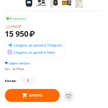
В наличии

17 850
₽
15 950
₽
Следить за ценой в Telegram
Следить за ценой в Viber
Задать вопрос
Вес:
0.175 кг
Кол-во:
−
+
КУПИТЬ