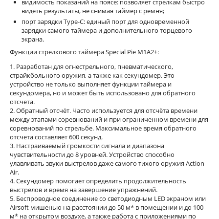
видимость показаний на поясе: позволяет стрелкам быстро
видеть результаты, не снимая таймер с ремня;
порт зарядки Type-C: единый порт для одновременной
зарядки самого таймера и дополнительного торцевого
экрана.
Функции стрелкового таймера Special Pie M1A2+:
1. Разработан для огнестрельного, пневматического,
страйкбольного оружия, а также как секундомер. Это
устройство не только выполняет функции таймера и
секундомера, но и может быть использовано для обратного
отсчета.
2. Обратный отсчёт. Часто используется для отсчёта времени
между этапами соревнований и при ограниченном времени для
соревнований по стрельбе. Максимальное время обратного
отсчета составляет 600 секунд.
3. Настраиваемый громкости сигнала и диапазона
чувствительности до 8 уровней. Устройство способно
улавливать звуки выстрелов даже самого тихого оружия Action
Air.
4. Секундомер помогает определить продолжительность
выстрелов и время на завершение упражнений.
5. Беспроводное соединение со светодиодным LED экраном или
Airsoft мишенью на расстоянии до 50 м* в помещении и до 100
м* на открытом воздухе, а также работа с приложениями по