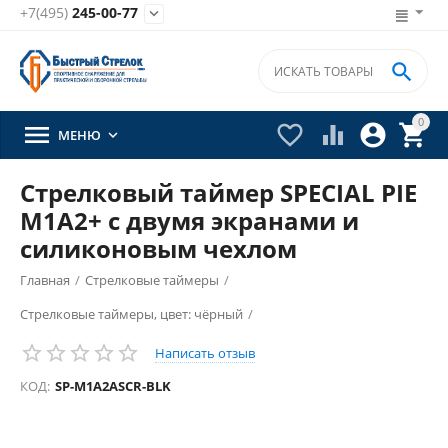
+7(495)
245-00-77


0





МЕНЮ

Стрелковый таймер SPECIAL PIE
M1A2+ с двумя экранами и
силиконовым чехлом
Главная
/
Стрелковые таймеры
/
Стрелковые таймеры, цвет: чёрный
/
Написать отзыв
КОД:
SP-M1A2ASCR-BLK