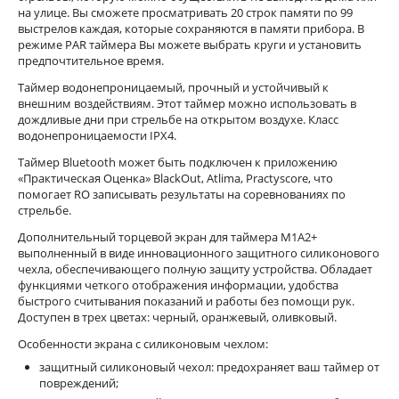
на улице. Вы сможете просматривать 20 строк памяти по 99
выстрелов каждая, которые сохраняются в памяти прибора. В
режиме PAR таймера Вы можете выбрать круги и установить
предпочтительное время.
Таймер водонепроницаемый, прочный и устойчивый к
внешним воздействиям. Этот таймер можно использовать в
дождливые дни при стрельбе на открытом воздухе. Класс
водонепроницаемости IPX4.
Таймер Bluetooth может быть подключен к приложению
«Практическая Оценка» BlackOut, Atlima, Practyscore, что
помогает RO записывать результаты на соревнованиях по
стрельбе.
Дополнительный торцевой экран для таймера M1A2+
выполненный в виде инновационного защитного силиконового
чехла, обеспечивающего полную защиту устройства. Обладает
функциями четкого отображения информации, удобства
быстрого считывания показаний и работы без помощи рук.
Доступен в трех цветах: черный, оранжевый, оливковый.
Особенности экрана с силиконовым чехлом:
защитный силиконовый чехол: предохраняет ваш таймер от
повреждений;