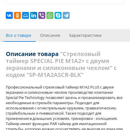
Все о товаре
Описание
Характеристики
Инструкции
С этим товаром покупали
Отзывы
Описание товара
"Стрелковый
таймер SPECIAL PIE M1A2+ с двумя
Похожие товары
Теги
экранами и силиконовым чехлом" с
кодом "SP-M1A2ASCR-BLK"
Профессиональный стрелковый таймер М1А2 PLUS с двумя
экранами и силиконовым чехлом производство компании
Special Pie Technology позволяет засечь и проанализировать все
необходимые в стрельбе параметры. Подходит для
использования с огнестрельным оружием, травматическим,
страйкбольным и пневматикой. Также подходит для
применения в домашних условиях, тренировки - холощения.
Таймер имеет функцию PAR таймер для имитационной
стрельбы, которую можно осуществлять не выходя из дома или