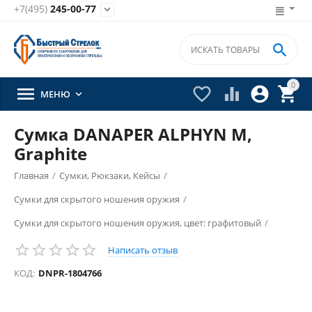
+7(495)
245-00-77


0





МЕНЮ

Сумка DANAPER ALPHYN M,
Graphite
Главная
/
Сумки, Рюкзаки, Кейсы
/
Сумки для скрытого ношения оружия
/
Сумки для скрытого ношения оружия, цвет: графитовый
/
Написать отзыв
КОД:
DNPR-1804766