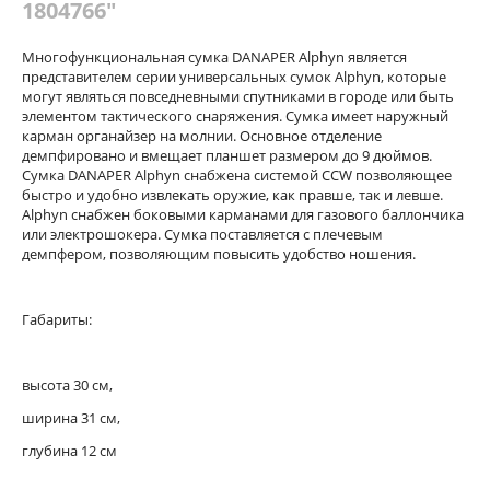
1804766"
Многофункциональная сумка
DANAPER
Alphyn является
представителем серии универсальных сумок Alphyn, которые
могут являться повседневными спутниками в городе или быть
элементом тактического снаряжения. Сумка имеет наружный
карман органайзер на молнии. Основное отделение
демпфировано и вмещает планшет размером до 9 дюймов.
Сумка
DANAPER
Alphyn снабжена системой CCW позволяющее
быстро и удобно извлекать оружие, как правше, так и левше.
Alphyn снабжен боковыми карманами для газового баллончика
или электрошокера. Сумка поставляется с плечевым
демпфером, позволяющим повысить удобство ношения.
Габариты:
высота 30 см,
ширина 31 см,
глубина 12 см