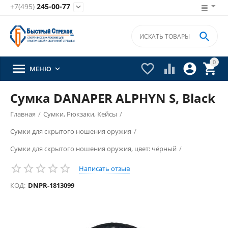
+7(495)
245-00-77


0





МЕНЮ

Сумка DANAPER ALPHYN S, Black
Главная
/
Сумки, Рюкзаки, Кейсы
/
Сумки для скрытого ношения оружия
/
Сумки для скрытого ношения оружия, цвет: чёрный
/
Написать отзыв
КОД:
DNPR-1813099