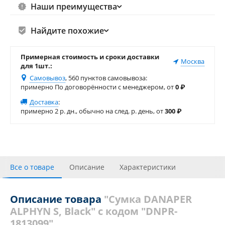
Наши преимущества
Найдите похожие
Примерная стоимость и сроки доставки
Москва
для 1шт.:
Самовывоз
, 560 пунктов самовывоза
:
примерно По договорённости с менеджером, от
0
₽
Доставка
:
примерно 2 р. дн., обычно на след. р. день, от
300
₽
Все о товаре
Описание
Характеристики
Видео галерея
С этим товаром покупали
Отзывы
Описание товара
"Сумка DANAPER
ALPHYN S, Black" с кодом "DNPR-
1813099"