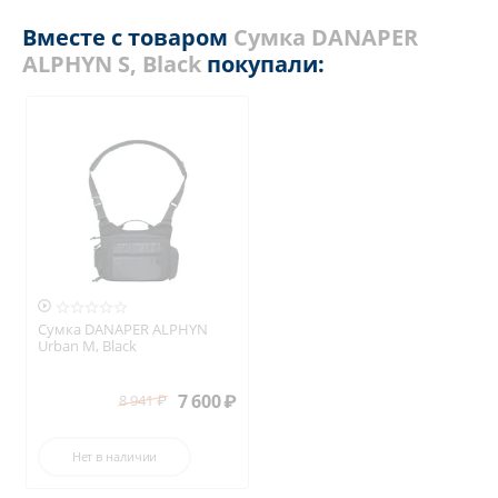
Вместе с товаром
Сумка DANAPER
ALPHYN S, Black
покупали:

Сумка DANAPER ALPHYN
Urban M, Black
7 600
₽
8 941
₽
Нет в наличии