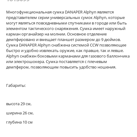
Многофункциональная сумка
DANAPER
Alphyn является
представителем серии универсальных сумок Alphyn, которые
могут являться повседневными спутниками в городе или быть
элементом тактического снаряжения. Сумка имеет наружный
карман органайзер на молнии. Основное отделение
демпфировано и вмещает планшет размером до 9 дюймов.
Сумка
DANAPER
Alphyn снабжена системой CCW позволяющее
быстро и удобно извлекать оружие, как правше, так и левше.
Alphyn снабжен боковыми карманами для газового баллончика
или электрошокера. Сумка поставляется с плечевым
демпфером, позволяющим повысить удобство ношения.
Габариты:
высота 29 см,
ширина 26 см,
глубина 10 см