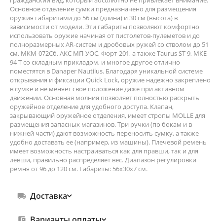
гражданский вид, который абсолютно не привлекает внимание.
Основное отделение сумки предназначено для размещения
оружия габаритами до 56 см (длина) и 30 см (высота) в
зависимости от модели. Эти габариты позволяют комфортно
использовать оружие начиная от пистолетов-пулеметов и до
полноразмерных AR-систем и дробовых ружей со стволом до 51
см. МКМ-072Сб, АКС МП-УОС, Форт-201, а также Taurus ST 9, МКЕ
94 Т со складным прикладом, и многое другое отлично
поместятся в Danaper Nautilus. Благодаря уникальной системе
открывания и фиксации Quick Lock, оружие надежно закреплено
в сумке и не меняет свое положение даже при активном
движении. Основная молния позволяет полностью раскрыть
оружейное отделение для удобного доступа. Клапан,
закрывающий оружейное отделения, имеет стропы MOLLE для
размещения запасных магазинов. Три ручки (по бокам и в
нижней части) дают возможность переносить сумку, а также
удобно доставать ее (например, из машины). Плечевой ремень
имеет возможность настраиваться как для правши, так и для
левши, правильно распределяет вес. Диапазон регулировки
ремня от 96 до 120 см. Габариты: 56х30х7 см.
Доставка
Варианты оплаты