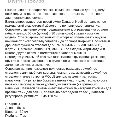
"DNPR-1156766"
Рюкзак-слингер Danaper Nautilus создан специально для тех, кому
необходимо скрытно транспортировать не только пистолет, но и
длинноствольное оружие.
Важным преимуществом новой сумки Danaper Nautilus является ее
гражданский вид, который абсолютно не привлекает внимание.
Основное отделение сумки предназначено для размещения оружия
габаритами до 56 см (длина) и 30 см (высота) в зависимости от
модели. Эти габариты позволяют комфортно использовать оружие
начиная от пистолетов-пулеметов и до полноразмерных
AR
-систем и
дробовых ружей со стволом до 51 см. МКМ-072Сб, АКС МП-УОС,
Форт-201, а также Taurus ST 9, МКЕ 94 Т со складным прикладом, и
многое другое отлично поместятся в Danaper Nautilus.
Благодаря уникальной системе открывания и фиксации Quick Lock,
оружие надежно закреплено в сумке и не меняет свое положение
даже при активном движении.
Основная молния позволяет полностью раскрыть оружейное
отделение для удобного доступа. Клапан, закрывающий оружейное
отделения, имеет стропы MOLLE для размещения запасных
магазинов. Три ручки (по бокам и в нижней части) дают возможность
переносить сумку, а также удобно доставать ее (например, из
машины). Плечевой ремень имеет возможность настраиваться как для
правши, так и для левши, правильно распределяет вес. Диапазон
регулировки ремня от 96 до 120 см.
Габариты:
Длина - 56 см
Ширина - 30 см
Глубина - 7 см