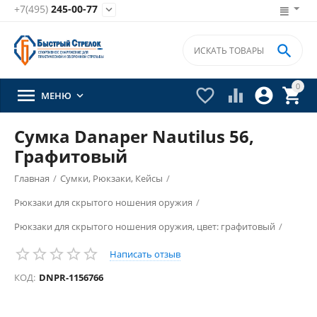
+7(495)
245-00-77


0





МЕНЮ

Сумка Danaper Nautilus 56,
Графитовый
Главная
/
Сумки, Рюкзаки, Кейсы
/
Рюкзаки для скрытого ношения оружия
/
Рюкзаки для скрытого ношения оружия, цвет: графитовый
/
Написать отзыв
КОД:
DNPR-1156766