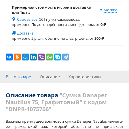
Примерная стоимость и сроки доставки
Москва
для 1шт.:
Самовывоз
, 561 пункт самовывоза
:
примерно По договорённости с менеджером, от
0
₽
Доставка
:
примерно 2 р. дн., обычно на след. р. день, от
300
₽
Все о товаре
Описание
Характеристики
Видео галерея
Отзывы (1)
Похожие товары
Описание товара
"Сумка Danaper
Nautilus 75, Графитовый" с кодом
"DNPR-1075766"
Важным преимуществом новой сумки Danaper Nautilus является
ее гражданский вид, который абсолютно не привлекает