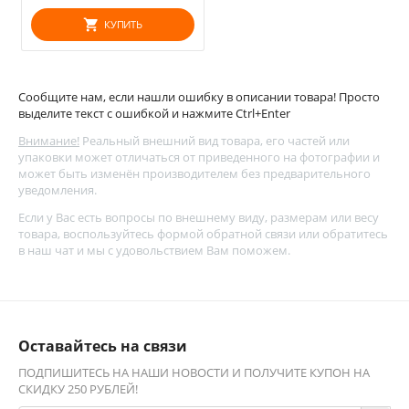
КУПИТЬ
Сообщите нам, если нашли ошибку в описании товара! Просто
выделите текст с ошибкой и нажмите Ctrl+Enter
Внимание!
Реальный внешний вид товара, его частей или
упаковки может отличаться от приведенного на фотографии и
может быть изменён производителем без предварительного
уведомления.
Если у Вас есть вопросы по внешнему виду, размерам или весу
товара, воспользуйтесь
формой обратной связи
или обратитесь
в наш чат и мы с удовольствием Вам поможем.
Оставайтесь на связи
ПОДПИШИТЕСЬ НА НАШИ НОВОСТИ И ПОЛУЧИТЕ КУПОН НА
СКИДКУ 250 РУБЛЕЙ!