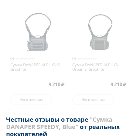


Сумка DANAPER ALPHYN S,
Сумка DANAPER ALPHYN
Graphite
Urban S, Graphite
9 210
₽
9 210
₽
Нет в наличии
Нет в наличии
Честные отзывы о товаре
"Сумка
DANAPER SPEEDY, Blue"
от реальных
покупателей