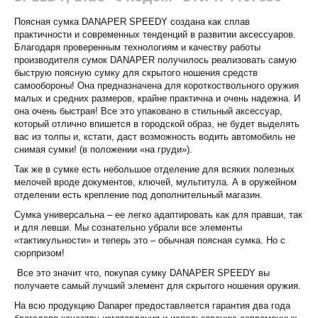
Поясная сумка DANAPER SPEEDY создана как сплав
практичности и современных тенденций в развитии аксессуаров.
Благодаря проверенным технологиям и качеству работы
производителя сумок DANAPER получилось реализовать самую
быструю поясную сумку для скрытого ношения средств
самообороны! Она предназначена для короткоствольного оружия
малых и средних размеров, крайне практична и очень надежна. И
она очень быстрая! Все это упаковано в стильный аксессуар,
который отлично впишется в городской образ, не будет выделять
вас из толпы и, кстати, даст возможность водить автомобиль не
снимая сумки! (в положении «на груди»).
Так же в сумке есть небольшое отделение для всяких полезных
мелочей вроде документов, ключей, мультитула. А в оружейном
отделении есть крепление под дополнительный магазин.
Сумка универсальна – ее легко адаптировать как для правши, так
и для левши. Мы сознательно убрали все элементы
«тактикульности» и теперь это – обычная поясная сумка. Но с
сюрпризом!
Все это значит что, покупая сумку DANAPER SPEEDY вы
получаете самый лучший элемент для скрытого ношения оружия.
На всю продукцию Danaper предоставляется гарантия два года