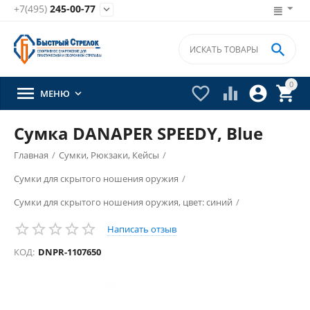
+7(495)
245-00-77


0





МЕНЮ

Сумка DANAPER SPEEDY, Blue
Главная
/
Сумки, Рюкзаки, Кейсы
/
Сумки для скрытого ношения оружия
/
Сумки для скрытого ношения оружия, цвет: синий
/
Написать отзыв
КОД:
DNPR-1107650