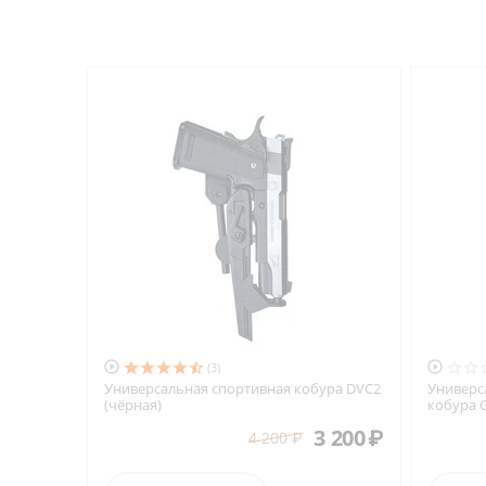


(3)
Универсальная спортивная кобура DVC2
Универс
(чёрная)
кобура G
3 200
₽
4 200
₽