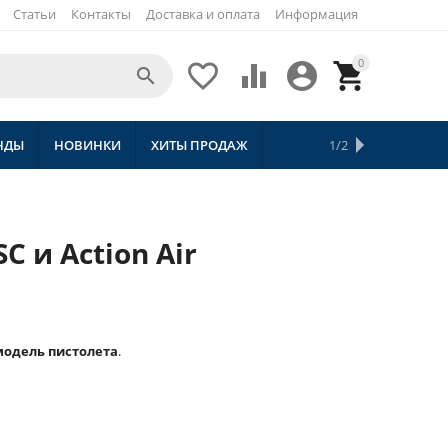
Статьи
Контакты
Доставка и оплата
Информация
0





НДЫ
НОВИНКИ
ХИТЫ ПРОДАЖ
СКИДКИ
ТОВАРЫ С БЕСПЛАТНОЙ 
1/2
 и Action Air
модель пистолета
.