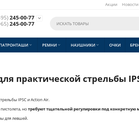
Акции
Новости
495)
245-00-77

965)
245-00-77
 ПАТРОНТАШИ
РЕМНИ
НАУШНИКИ
ОЧКИ
БРЕ



я практической стрельбы IPSC
ельбы IPSC и Action Air.
пистолета, но
требуют тщательной регулировки под конкретную 
ны для левшей.