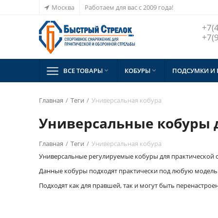
Москва
Работаем для вас с 2009 года!
+7(
+7(
ВСЕ ТОВАРЫ
КОБУРЫ
ПОДСУМКИ И


Главная
/
Теги
/
Универсальная кобура
Универсальные кобуры дл
Главная
/
Теги
/
Универсальная кобура
Универсальные регулируемые кобуры для практической стр
Данные кобуры подходят практически под любую модель 
Подходят как для правшей, так и могут быть перенастрое