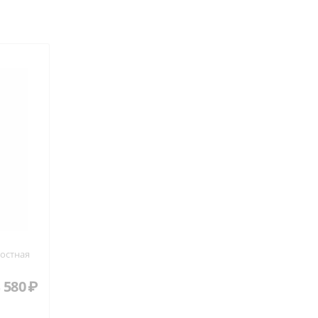
остная
 580
₽