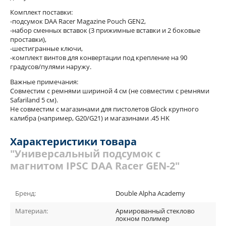
Комплект поставки:
-подсумок DAA Racer Magazine Pouch GEN2,
-набор сменных вставок (3 прижимные вставки и 2 боковые
проставки),
-шестигранные ключи,
-комплект винтов для конвертации под крепление на 90
градусов/пулями наружу.
Важные примечания:
Совместим с ремнями шириной 4 см (не совместим с ремнями
Safariland 5 см).
Не совместим с магазинами для пистолетов Glock крупного
калибра (например, G20/G21) и магазинами .45 HK
Характеристики товара
"Универсальный подсумок с
магнитом IPSC DAA Racer GEN-2"
Бренд:
Double Alpha Academy
Материал:
Армированный стеклово
локном полимер