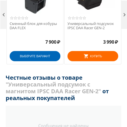

Сменный блок для кобуры
Универсальный подсумок
DAA FLEX
IPSC DAA Racer GEN-2
7 900
₽
3 990
₽
ВЫБЕРИТЕ ВАРИАНТ
КУПИТЬ
Честные отзывы о товаре
"Универсальный подсумок с
магнитом IPSC DAA Racer GEN-2"
от
реальных покупателей
Сообщения не найдены