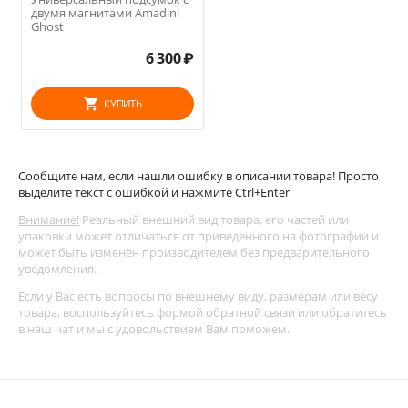
двумя магнитами Amadini
Ghost
6 300
₽
КУПИТЬ
Сообщите нам, если нашли ошибку в описании товара! Просто
выделите текст с ошибкой и нажмите Ctrl+Enter
Внимание!
Реальный внешний вид товара, его частей или
упаковки может отличаться от приведенного на фотографии и
может быть изменён производителем без предварительного
уведомления.
Если у Вас есть вопросы по внешнему виду, размерам или весу
товара, воспользуйтесь
формой обратной связи
или обратитесь
в наш чат и мы с удовольствием Вам поможем.