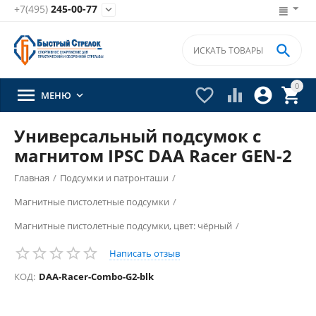
+7(495)
245-00-77


0





МЕНЮ

Универсальный подсумок с
магнитом IPSC DAA Racer GEN-2
Главная
/
Подсумки и патронташи
/
Магнитные пистолетные подсумки
/
Магнитные пистолетные подсумки, цвет: чёрный
/
Написать отзыв
КОД:
DAA-Racer-Сombo-G2-blk