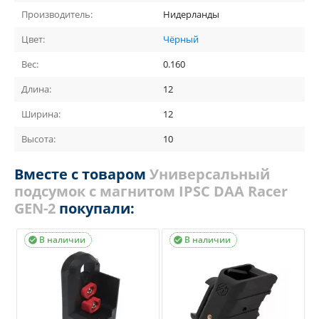
Производитель:
Нидерланды
Цвет:
Чёрный
Вес:
0.160
Длина:
12
Ширина:
12
Высота:
10
Вместе с товаром
Универсальный
подсумок с магнитом IPSC DAA Racer
GEN-2
покупали:
В наличии
В наличии

