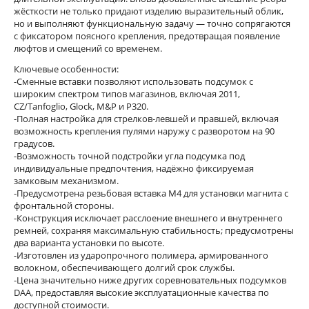
жёсткости не только придают изделию выразительный облик,
но и выполняют функциональную задачу — точно сопрягаются
с фиксатором поясного крепления, предотвращая появление
люфтов и смещений со временем.
Ключевые особенности:
-Сменные вставки позволяют использовать подсумок с
широким спектром типов магазинов, включая 2011,
CZ/Tanfoglio, Glock, M&P и P320.
-Полная настройка для стрелков-левшей и правшей, включая
возможность крепления пулями наружу с разворотом на 90
градусов.
-Возможность точной подстройки угла подсумка под
индивидуальные предпочтения, надёжно фиксируемая
замковым механизмом.
-Предусмотрена резьбовая вставка M4 для установки магнита с
фронтальной стороны.
-Конструкция исключает расслоение внешнего и внутреннего
ремней, сохраняя максимальную стабильность; предусмотрены
два варианта установки по высоте.
-Изготовлен из ударопрочного полимера, армированного
волокном, обеспечивающего долгий срок службы.
-Цена значительно ниже других соревновательных подсумков
DAA, предоставляя высокие эксплуатационные качества по
доступной стоимости.