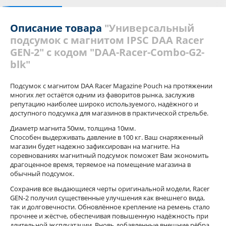
С этим товаром покупали
Отзывы
Похожие товары
Описание товара
"Универсальный
подсумок с магнитом IPSC DAA Racer
GEN-2" с кодом "DAA-Racer-Сombo-G2-
blk"
Подсумок с магнитом DAA Racer Magazine Pouch на протяжении
многих лет остаётся одним из фаворитов рынка, заслужив
репутацию наиболее широко используемого, надёжного и
доступного подсумка для магазинов в практической стрельбе.
Диаметр магнита 50мм, толщина 10мм.
Способен выдерживать давление в 100 кг. Ваш снаряженный
магазин будет надежно зафиксирован на магните. На
соревнованиях магнитный подсумок поможет Вам экономить
драгоценное время, теряемое на помещение магазина в
обычный подсумок.
Сохранив все выдающиеся черты оригинальной модели, Racer
GEN-2 получил существенные улучшения как внешнего вида,
так и долговечности. Обновлённое крепление на ремень стало
прочнее и жёстче, обеспечивая повышенную надёжность при
длительной эксплуатации. Вновь добавленные внешние рёбра