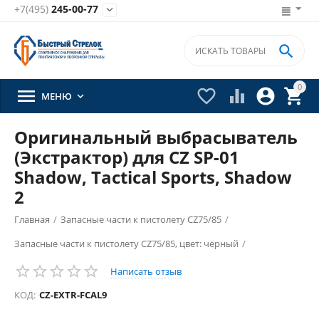
+7(495)
245-00-77


0





МЕНЮ

Оригинальный выбрасыватель
(Экстрактор) для CZ SP-01
Shadow, Tactical Sports, Shadow
2
Главная
/
Запасные части к пистолету CZ75/85
/
Запасные части к пистолету CZ75/85, цвет: чёрный
/
Написать отзыв
КОД:
CZ-EXTR-FCAL9