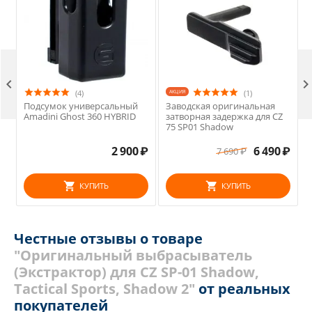

(4)
AКЦИЯ
(1)
Подсумок универсальный
Заводская оригинальная
Amadini Ghost 360 HYBRID
затворная задержка для CZ
75 SP01 Shadow
2 900
₽
6 490
₽
7 690
₽
КУПИТЬ
КУПИТЬ
Честные отзывы о товаре
"Оригинальный выбрасыватель
(Экстрактор) для CZ SP-01 Shadow,
Tactical Sports, Shadow 2"
от реальных
покупателей