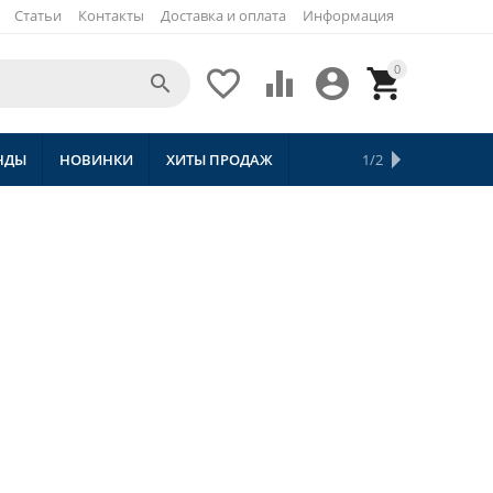
Статьи
Контакты
Доставка и оплата
Информация
0





НДЫ
НОВИНКИ
ХИТЫ ПРОДАЖ
СКИДКИ
ТОВАРЫ С БЕСПЛАТНОЙ 
1/2