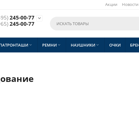
Акции
Новости
495)
245-00-77

965)
245-00-77
 ПАТРОНТАШИ
РЕМНИ
НАУШНИКИ
ОЧКИ
БРЕ



дование