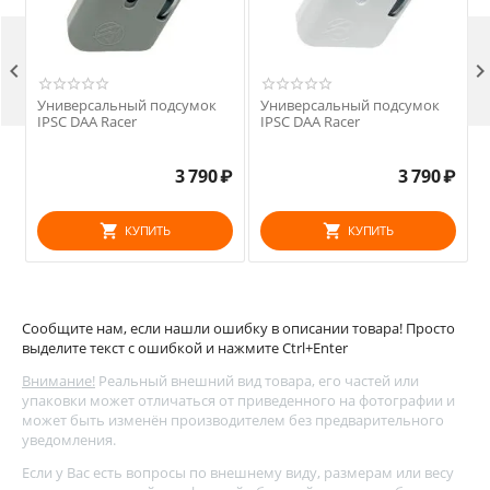

Универсальный подсумок
Универсальный подсумок
IPSC DAA Racer
IPSC DAA Racer
₽
3 790
₽
3 790
₽
КУПИТЬ
КУПИТЬ
Сообщите нам, если нашли ошибку в описании товара! Просто
выделите текст с ошибкой и нажмите Ctrl+Enter
Внимание!
Реальный внешний вид товара, его частей или
упаковки может отличаться от приведенного на фотографии и
может быть изменён производителем без предварительного
уведомления.
Если у Вас есть вопросы по внешнему виду, размерам или весу