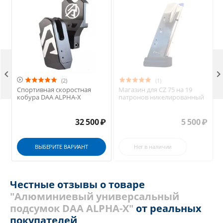


(2)
(1)
Спортивная скоростная
Магазин для CZ 75 на 19
кобура DAA ALPHA-X
патронов никелированный
32 500
₽
5 500
₽
ВЫБЕРИТЕ ВАРИАНТ
Нет в наличии
Честные отзывы о товаре
"Алюминиевый универсальный
подсумок DAA ALPHA-X"
от реальных
покупателей