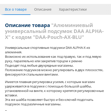
Все о товаре
Описание
Характеристики
С этим товаром покупали
Отзывы
Похожие товары
Описание товара
"Алюминиевый
универсальный подсумок DAA ALPHA-
X" с кодом "DAA-Pouch-AX-BLU"
Универсальные спортивные подсумки DAA ALPHA-X из
алюминия.
Возможно их использование как под правую, так и под левую
руку, параллельно или закрепив торцом к ремню
Подходят под любые двухрядные магазины.
Положение подсумков можно регулировать в двух плоскостях,
фиксируются стальными винтами.
Имеется плавная регулировка усилия, с которым магазин
удерживается в подсумке с помощью большой шайбы,
установленной на винте, к которому крепятся регулировочные
вставки.
Эта же шайба позволяет быстро и без ключей подогнать
подсумок под различные магазины.