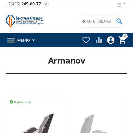
+7(495)
245-00-77


0





МЕНЮ

Armanov
В наличии
