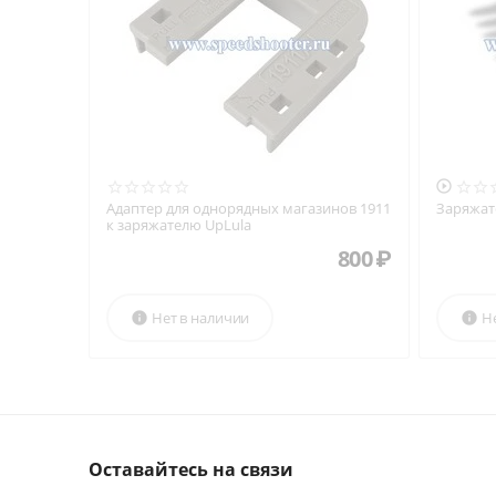

Адаптер для однорядных магазинов 1911
Заряжат
к заряжателю UpLula
800
₽
Нет в наличии
Н


Оставайтесь на связи