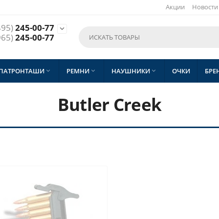
Акции
Новости
495)
245-00-77

965)
245-00-77
 ПАТРОНТАШИ
РЕМНИ
НАУШНИКИ
ОЧКИ
БРЕ



Butler Creek