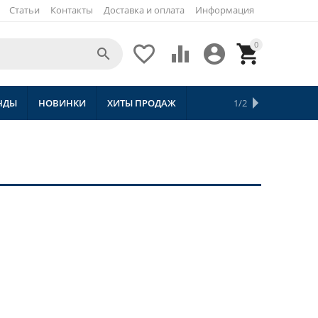
Статьи
Контакты
Доставка и оплата
Информация
0





НДЫ
НОВИНКИ
ХИТЫ ПРОДАЖ
СКИДКИ
ТОВАРЫ С БЕСПЛАТНОЙ 
1/2