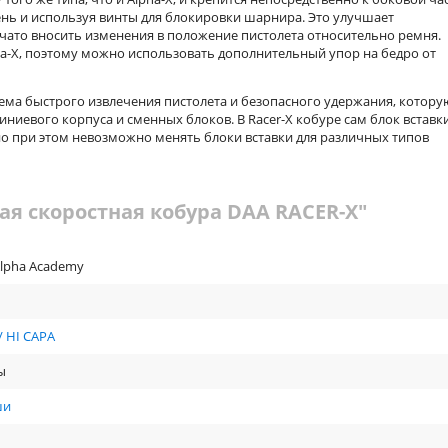
нь и используя винты для блокировки шарнира. Это улучшает
нчато вносить изменения в положение пистолета относительно ремня.
a-X, поэтому можно использовать дополнительный упор на бедро от
стема быстрого извлечения пистолета и безопасного удержания, котору
миниевого корпуса и сменных блоков. В Racer-X кобуре сам блок вставк
но при этом невозможно менять блоки вставки для различных типов
ая скоростная кобура DAA RACER-X"
Alpha Academy
 / HI CAPA
ы
ши