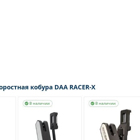
оростная кобура DAA RACER-X
В наличии
В наличии

