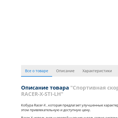
Все о товаре
Описание
Характеристики
Описание товара
"Спортивная скор
RACER-X-STI-LH"
Кобура Racer-X , которая предлагает улучшенные характер
этом привлекательную и доступную цену.
Racer-X использует шаровой шарнир и рельсовую систему т