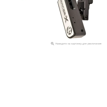

Наведите на картинку для увеличения