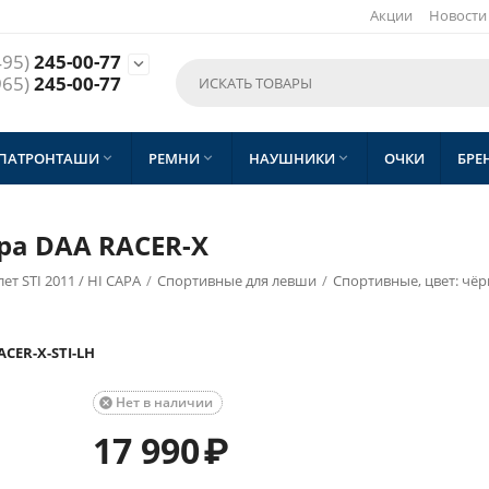
Акции
Новости
495)
245-00-77

965)
245-00-77
 ПАТРОНТАШИ
РЕМНИ
НАУШНИКИ
ОЧКИ
БРЕ



ра DAA RACER-X
т STI 2011 / HI CAPA
/
Спортивные для левши
/
Спортивные, цвет: чё
CER-X-STI-LH
Нет в наличии

17 990
₽