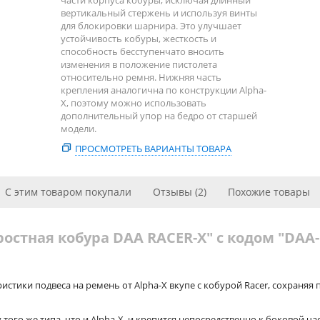
части корпуса кобуры, исключая длинный
вертикальный стержень и используя винты
для блокировки шарнира. Это улучшает
устойчивость кобуры, жесткость и
способность бесступенчато вносить
изменения в положение пистолета
относительно ремня. Нижняя часть
крепления аналогична по конструкции Alpha-
X, поэтому можно использовать
дополнительный упор на бедро от старшей
модели.
ПРОСМОТРЕТЬ ВАРИАНТЫ ТОВАРА
С этим товаром покупали
Отзывы (2)
Похожие товары
остная кобура DAA RACER-X" с кодом "DAA-
истики подвеса на ремень от Alpha-X вкупе с кобурой Racer, сохраняя 
ого же типа, что и Alpha-X, и крепится непосредственно к боковой ча