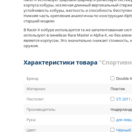
корпуса кобуры, исключая длинный вертикальный стерже
устойчивость кобуры, жесткость и способность бесступе
Нижняя часть крепления аналогична по конструкции Alph
старшей модели.
В Racer-X кобуре используется та же запатентованная си
используют в линейках Race Master и Alpha-X, но без алю
является корпусом. Это значительно снижает стоимость, 
оружия.
Характеристики товара
"Спортивн
Бренд:
Double 
Материал:
Пластик
Пистолет:
STI 2011
Производитель:
Нидерланд
Рука:
для лев
Цвет:
Чёрный