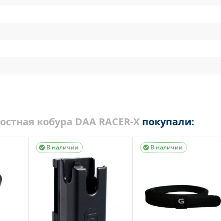
остная кобура DAA RACER-X
покупали:
В наличии
В наличии

