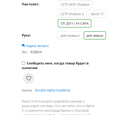
Пистолет:
CZ75 SP01 Shadow
CZ75 Shadow 2
Glock 17
STI 2011 / HI CAPA
Рука:
для правши
для левши
Задать вопрос
Вес:
0.320 кг
Сообщить мне, когда товар будет в
наличии
Бренд
Double Alpha Academy
Racer-X использует шаровой шарнир и
рельсовую систему того же типа, что и Alpha-
X, и крепится непосредственно к боковой