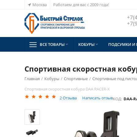
Москва
Работаем для вас с 2009 года!
+7(
+7(
ВСЕ ТОВАРЫ
КОБУРЫ
ПОДСУМКИ И


Спортивная скоростная кобу
Главная
/
Кобуры
/
Спортивные
/
Спортивные под пистоле
Спортивная скоростная кобура DAA RACER-X
2
Отзыва
Написать отзыв
КОД:
DAA-RA