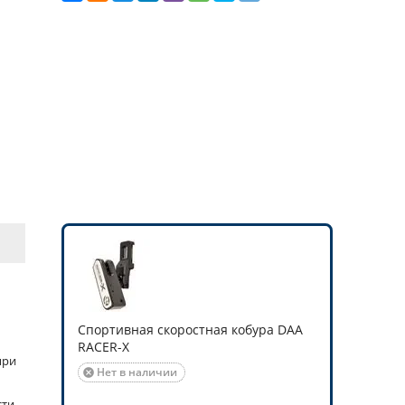
Спортивная скоростная кобура DAA
RACER-X
при
Нет в наличии

сти