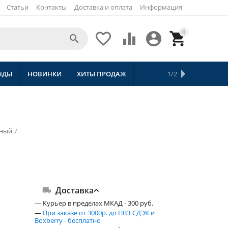
Статьи
Контакты
Доставка и оплата
Информация
0





НДЫ
НОВИНКИ
ХИТЫ ПРОДАЖ
СКИДКИ
ТОВАРЫ С БЕСПЛАТНОЙ 
1/2
рный
/
Доставка
— Курьер в пределах МКАД - 300 руб.
—
При заказе от 3000р. до ПВЗ СДЭК и
Boxberry - бесплатно