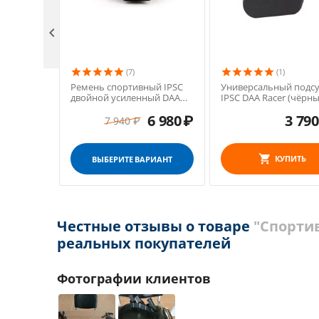

(7)
(1)
Ремень спортивный IPSC
Универсальный подс
двойной усиленный DAA
IPSC DAA Racer (чёрны
Premium
6 980
₽
3 790
7 940
₽
КУПИТЬ
ВЫБЕРИТЕ ВАРИАНТ
Честные отзывы о товаре
"Спортив
реальных покупателей
Фотографии клиентов