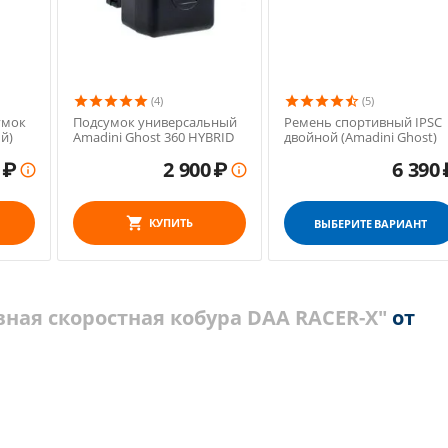
(4)
(5)
умок
Подсумок универсальный
Ремень спортивный IPSC
й)
Amadini Ghost 360 HYBRID
двойной (Amadini Ghost)
₽
2 900
₽
6 390


КУПИТЬ
ВЫБЕРИТЕ ВАРИАНТ
ная скоростная кобура DAA RACER-X"
от