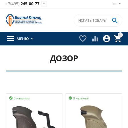
+7(495)
245-00-77


0





МЕНЮ

ДОЗОР
В наличии
В наличии

