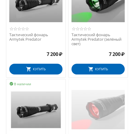
Тактический фонарь
Тактический фонарь
Armytek Predator
Armytek Predator (зелёный
свет)
7 200
₽
7 200
₽
КУПИТЬ
КУПИТЬ
В наличии
