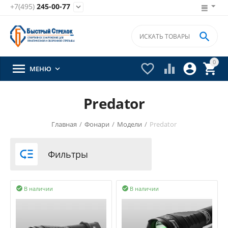
+7(495)
245-00-77


0





МЕНЮ

Predator
Главная
/
Фонари
/
Модели
/
Predator

Фильтры
В наличии
В наличии

