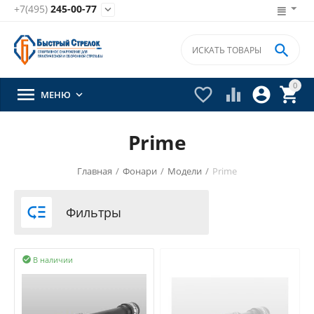
+7(495)
245-00-77


0





МЕНЮ

Prime
Главная
/
Фонари
/
Модели
/
Prime

Фильтры
В наличии
