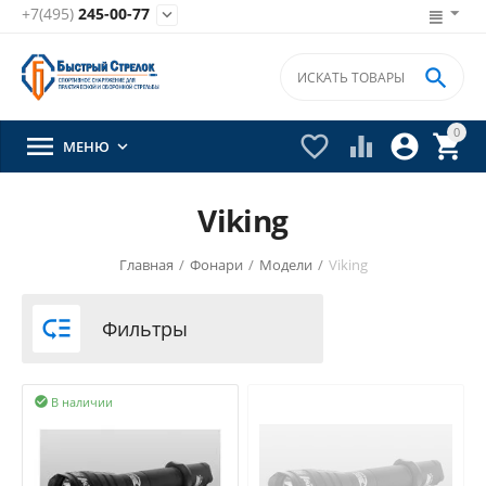
+7(495)
245-00-77


0





МЕНЮ

Viking
Главная
/
Фонари
/
Модели
/
Viking

Фильтры
В наличии
