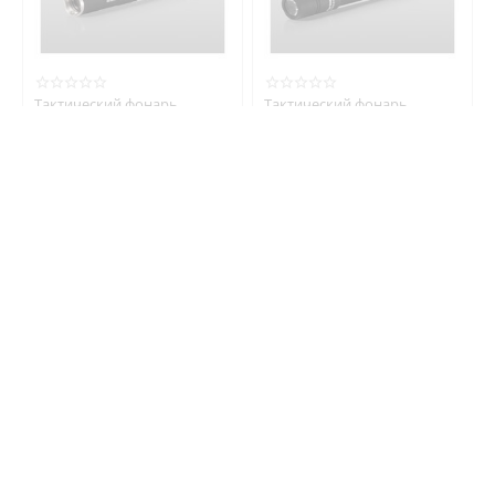
Тактический фонарь
Тактический фонарь
Armytek Partner C2 Pro
Armytek Partner C4
(тёплый свет)
Свяжитесь с нами насчёт
5 400
₽
цены
Нет в наличии
Нет в наличии