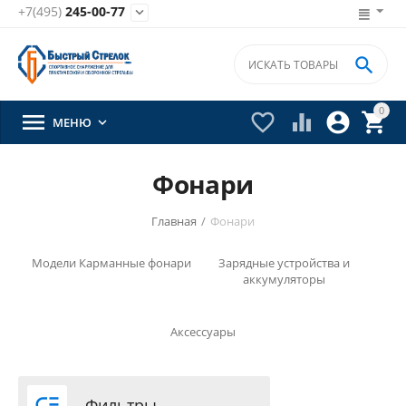
+7(495)
245-00-77


0





МЕНЮ

Фонари
Главная
/
Фонари
Модели
Карманные фонари
Зарядные устройства и
аккумуляторы
Аксессуары

Фильтры