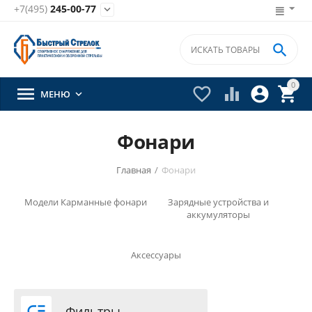
+7(495)
245-00-77


0





МЕНЮ

Фонари
Главная
/
Фонари
Модели
Карманные фонари
Зарядные устройства и
аккумуляторы
Аксессуары

Фильтры