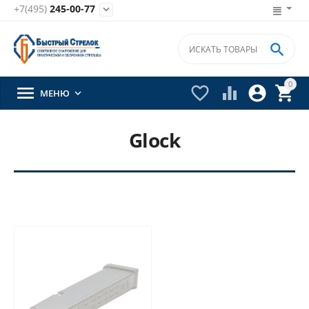
+7(495)
245-00-77


0





МЕНЮ

Glock