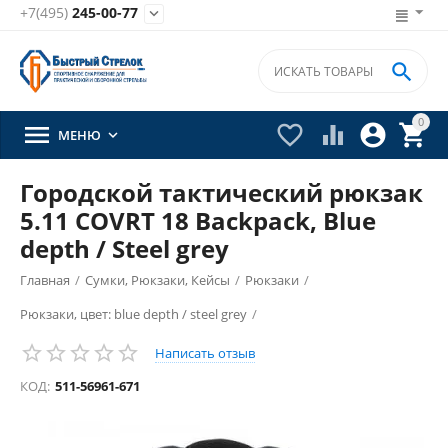
+7(495)
245-00-77


0





МЕНЮ

Городской тактический рюкзак
5.11 COVRT 18 Backpack, Blue
depth / Steel grey
Главная
/
Сумки, Рюкзаки, Кейсы
/
Рюкзаки
/
Рюкзаки, цвет: blue depth / steel grey
/
Написать отзыв
КОД:
511-56961-671