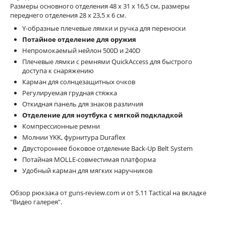
Размеры основного отделения 48 х 31 х 16,5 см, размеры
переднего отделения 28 х 23,5 х 6 см.
Y-образные плечевые лямки и ручка для переноски
Потайное отделение для оружия
Непромокаемый нейлон 500D и 240D
Плечевые лямки с ремнями QuickAccess для быстрого
доступа к снаряжению
Карман для солнцезащитных очков
Регулируемая грудная стяжка
Откидная панель для знаков различия
Отделение для ноутбука с мягкой подкладкой
Компрессионные ремни
Молнии YKK, фурнитура Duraflex
Двустороннее боковое отделение Back-Up Belt System
Потайная MOLLE-совместимая платформа
Удобный карман для мягких наручников
Обзор рюкзака от guns-review.com и от 5.11 Tactical на вкладке
"Видео галерея".