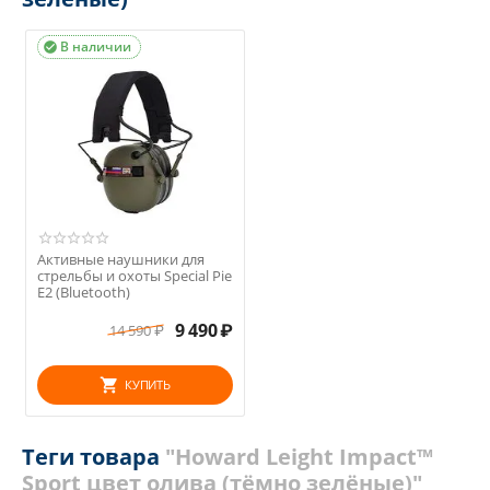
В наличии

Активные наушники для
стрельбы и охоты Special Pie
E2 (Bluetooth)
9 490
₽
14 590
₽
КУПИТЬ
Теги товара
"Howard Leight Impact™
Sport цвет олива (тёмно зелёные)"