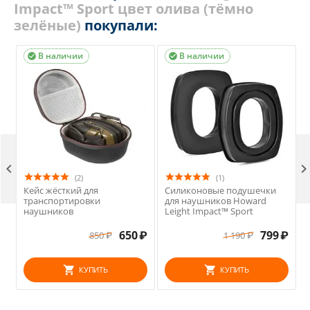
Impact™ Sport цвет олива (тёмно
зелёные)
покупали:
В наличии
В наличии



(2)
(1)
Кейс жёсткий для
Cиликоновые подушечки
транспортировки
для наушников Howard
наушников
Leight Impact™ Sport
650
₽
799
₽
850
₽
1 190
₽
КУПИТЬ
КУПИТЬ