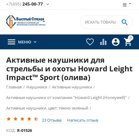
+7(495)
245-00-77


0





МЕНЮ

Активные наушники для
стрельбы и охоты Howard Leight
Impact™ Sport (олива)
Главная
/
Наушники
/
Активные наушники
/
Активные наушники от компании "Howard Leight (Honeywell)"
/
Активные наушники, цвет: тёмно зелёный
/
23
Отзыва
Написать отзыв
КОД:
R-01526