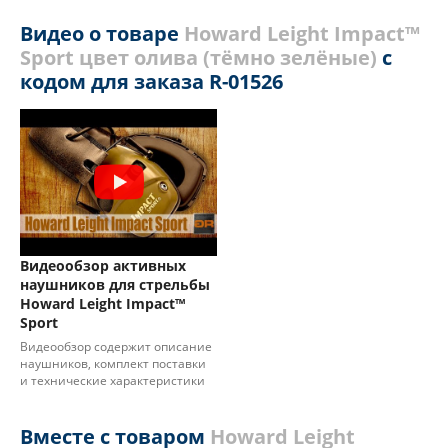
Видео о товаре
Howard Leight Impact™
Sport цвет олива (тёмно зелёные)
с
кодом для заказа R-01526
Видеообзор активных
наушников для стрельбы
Howard Leight Impact™
Sport
Видеообзор содержит описание
наушников, комплект поставки
и технические характеристики
Вместе с товаром
Howard Leight