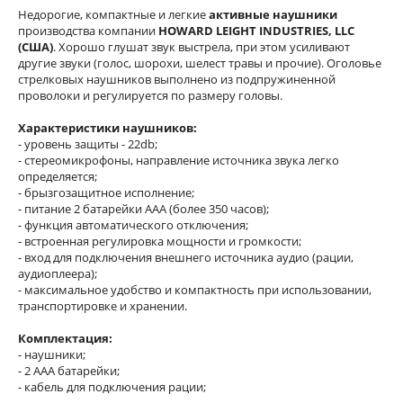
Недорогие, компактные и легкие
активные наушники
производства компании
HOWARD LEIGHT INDUSTRIES, LLC
(США)
. Хорошо глушат звук выстрела, при этом усиливают
другие звуки (голос, шорохи, шелест травы и прочие). Оголовье
стрелковых наушников выполнено из подпружиненной
проволоки и регулируется по размеру головы.
Характеристики наушников:
- уровень защиты - 22db;
- стереомикрофоны, направление источника звука легко
определяется;
- брызгозащитное исполнение;
- питание 2 батарейки ААА (более 350 часов);
- функция автоматического отключения;
- встроенная регулировка мощности и громкости;
- вход для подключения внешнего источника аудио (рации,
аудиоплеера);
- максимальное удобство и компактность при использовании,
транспортировке и хранении.
Комплектация:
- наушники;
- 2 ААА батарейки;
- кабель для подключения рации;