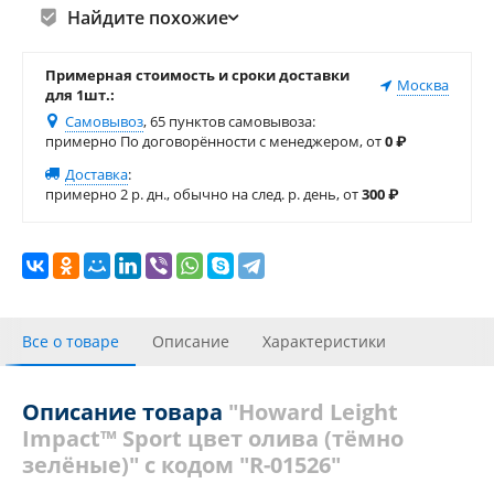
Найдите похожие
Примерная стоимость и сроки доставки
Москва
для 1шт.:
Самовывоз
, 65 пунктов самовывоза
:
примерно По договорённости с менеджером, от
0
₽
Доставка
:
примерно 2 р. дн., обычно на след. р. день, от
300
₽
Все о товаре
Описание
Характеристики
Видео галерея
С этим товаром покупали
Описание товара
"Howard Leight
Impact™ Sport цвет олива (тёмно
Отзывы (23)
Похожие товары
Теги
зелёные)" с кодом "R-01526"