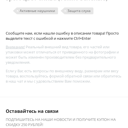
Активные наушники
Защита слуха
Сообщите нам, если нашли ошибку в описании товара! Просто
выделите текст с ошибкой и нажмите Ctrl+Enter
Внимание!
Реальный внешний вид товара, его частей или
упаковки может отличаться от приведенного на фотографии и
может быть изменён производителем без предварительного
уведомления.
Если у Вас есть вопросы по внешнему виду, размерам или весу
товара, воспользуйтесь
формой обратной связи
или обратитесь
в наш чат и мы с удовольствием Вам поможем.
Оставайтесь на связи
ПОДПИШИТЕСЬ НА НАШИ НОВОСТИ И ПОЛУЧИТЕ КУПОН НА
СКИДКУ 250 РУБЛЕЙ!