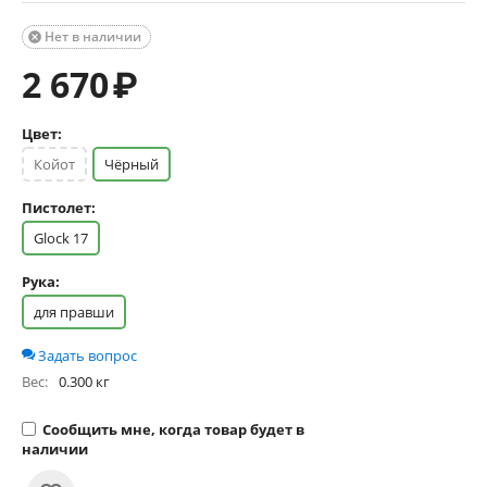
Нет в наличии

2 670
₽
Цвет:
Койот
Чёрный
Пистолет:
Glock 17
Рука:
для правши
Задать вопрос
Вес:
0.300 кг
Сообщить мне, когда товар будет в
наличии