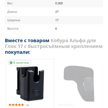
Вес:
0.300
Длина:
27
Ширина:
17
Высота:
6
Вместе с товаром
Кобура Альфа для
Глок 17 с быстросъёмным креплением
покупали:
В наличии

(4)