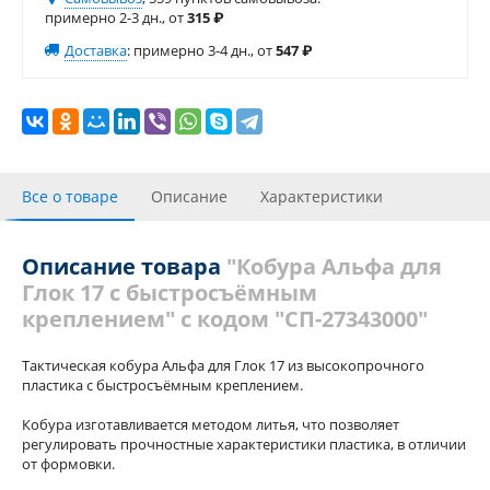
примерно 2-3 дн., от
315
₽
Доставка
:
примерно 3-4 дн., от
547
₽
Все о товаре
Описание
Характеристики
С этим товаром покупали
Отзывы (1)
Описание товара
"Кобура Альфа для
Глок 17 с быстросъёмным
Похожие товары
креплением" с кодом "СП-27343000"
Тактическая кобура Альфа для Глок 17 из высокопрочного
пластика с быстросъёмным креплением.
Кобура изготавливается методом литья, что позволяет
регулировать прочностные характеристики пластика, в отличии
от формовки.