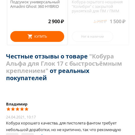
Подсумок универсальный
Кобура скрытого ношения
Amadini Ghost 360 HYBRID
"Колибри" с закрытой
рукояткой для ПМ / ПММ
2 900
₽
1 500
₽
1 750
₽
КУПИТЬ
Нет в наличии
Честные отзывы о товаре
"Кобура
Альфа для Глок 17 с быстросъёмным
креплением"
от реальных
покупателей
Владимир
24.04.2021, 10:17
Кобура хорошего качества, для пистолета фантом требует
небольшой доработки, но не критично, так что рекомендую