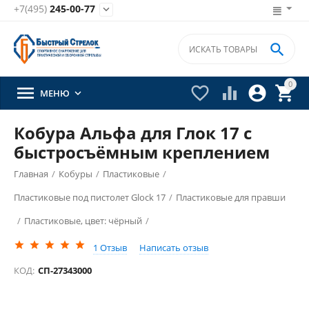
+7(495)
245-00-77


0





МЕНЮ

Кобура Альфа для Глок 17 с
быстросъёмным креплением
Главная
/
Кобуры
/
Пластиковые
/
Пластиковые под пистолет Glock 17
/
Пластиковые для правши
/
Пластиковые, цвет: чёрный
/
1
Отзыв
Написать отзыв
КОД:
СП-27343000