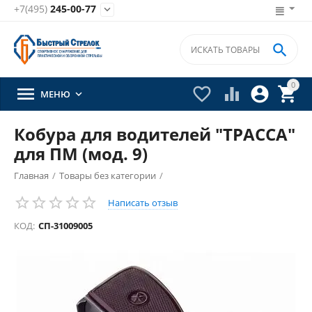
+7(495)
245-00-77


0





МЕНЮ

Кобура для водителей "ТРАССА"
для ПМ (мод. 9)
Главная
/
Товары без категории
/
Написать отзыв
КОД:
СП-31009005