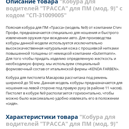
Описание товара
"Кобура для
водителей "ТРАССА" для ПМ (мод. 9)" с
кодом "СП-31009005"
Поясная кобура для ПМ «Трасса» (модель №9) от компании Стич
Профи, предназначается специально для ношения и быстрого
извлечения оружия при вождении авто. Для производства
кобуры данной модели используется исключительно
высококачественная натуральная кожа с прошивкой нитками
повышенной толщины от немецкой компании «Gutermann».
Для того чтобы придать изделию определенную жесткость и
необходимую форму, мы используем специальный
формовочный состав от итальянской фирмы «KENDA FARBEN».
Кобура для пистолета Макарова рассчитана под ремень
шириной до 50 мм. Данная модель кобуры предназначается для
ношения на левой стороне под правую руку (в районе 11 часов).
Пистолет в кобуре №9 располагается горизонтально, чтобы
можно было максимально удобно извлекать его в положении
«сидя».
Характеристики товара
"Кобура для
водителей "ТРАССА" для ПМ (мод. 9)"