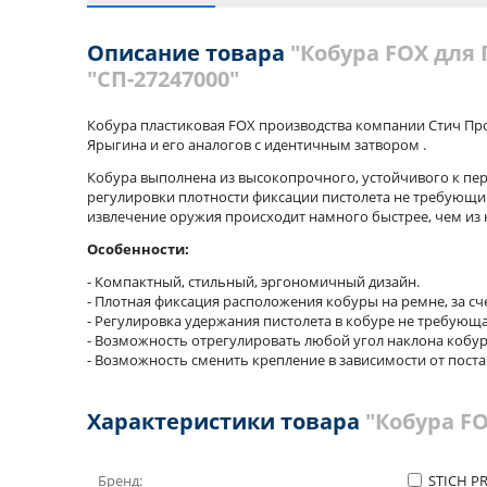
Описание товара
"Кобура FOX для
"СП-27247000"
Кобура пластиковая FOX производства компании Стич Пр
Ярыгина и его аналогов с идентичным затвором .
Кобура выполнена из высокопрочного, устойчивого к пе
регулировки плотности фиксации пистолета не требующий
извлечение оружия происходит намного быстрее, чем из
Особенности:
- Компактный, стильный, эргономичный дизайн.
- Плотная фиксация расположения кобуры на ремне, за с
- Регулировка удержания пистолета в кобуре не требующ
- Возможность отрегулировать любой угол наклона кобур
- Возможность сменить крепление в зависимости от поста
Характеристики товара
"Кобура F
Бренд:
STICH P