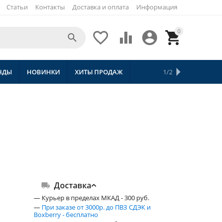
Статьи
Контакты
Доставка и оплата
Информация
0





НДЫ
НОВИНКИ
ХИТЫ ПРОДАЖ
СКИДКИ
ТОВАРЫ С БЕСПЛАТНОЙ 
1/2
Доставка
— Курьер в пределах МКАД - 300 руб.
—
При заказе от 3000р. до ПВЗ СДЭК и
Boxberry - бесплатно