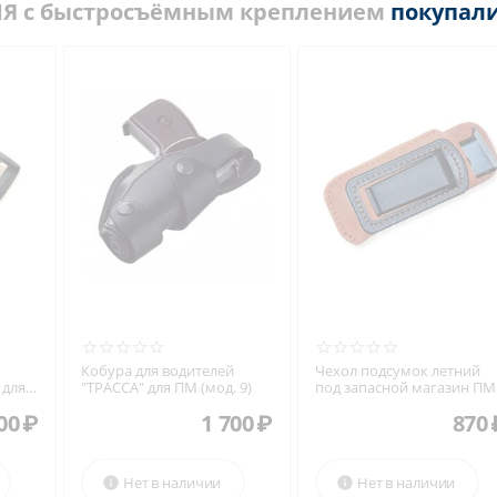
 ПЯ с быстросъёмным креплением
покупали
Кобура для водителей
Чехол подсумок летний
 для
"ТРАССА" для ПМ (мод. 9)
под запасной магазин ПМ
ПСМ размер №1
00
₽
1 700
₽
870
Нет в наличии
Нет в наличии

