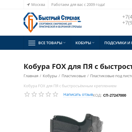
Москва
Работаем для вас с 2009 года!
+7(
+7(
ВСЕ ТОВАРЫ
КОБУРЫ
ПОДСУМКИ И


Кобура FOX для ПЯ с быстр
Главная
/
Кобуры
/
Пластиковые
/
Пластиковые под пист
Кобура FOX для ПЯ с быстросъёмным креплением
Написать отзыв
КОД:
СП-27247000