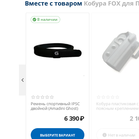
Вместе с товаром
Кобура FOX для
В наличии


Ремень спортивный IPSC
Кобура пластиковая с
двойной (Amadini Ghost)
поясным креплением
CZ-75 SP-01 Shadow
6 390
₽
2 1
Нет в наличии

ВЫБЕРИТЕ ВАРИАНТ