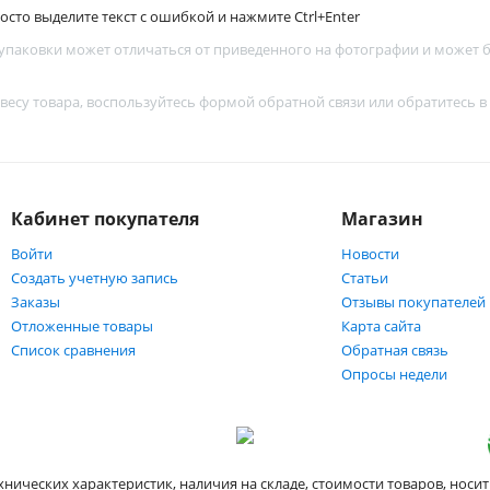
сто выделите текст с ошибкой и нажмите Ctrl+Enter
 упаковки может отличаться от приведенного на фотографии и может
 весу товара, воспользуйтесь
формой обратной связи
или обратитесь в
Кабинет покупателя
Магазин
Войти
Новости
Создать учетную запись
Статьи
Заказы
Отзывы покупателей
Отложенные товары
Карта сайта
Список сравнения
Обратная связь
Опросы недели
хнических характеристик, наличия на складе, стоимости товаров, нос