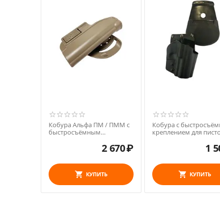
Кобура Альфа ПМ / ПММ с
Кобура с быстросъё
быстросъёмным
креплением для пист
креплением
Heckler-Kock P 30 №26
2 670
₽
1 5
КУПИТЬ
КУПИТЬ