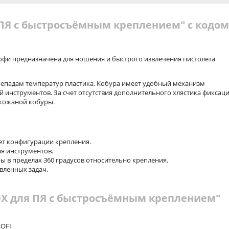
 ПЯ с быстросъёмным креплением" с кодом
офи предназначена для ношения и быстрого извлечения пистолета
репадам температур пластика. Кобура имеет удобный механизм
 инструментов. За счет отсутствия дополнительного хлястика фиксац
 кожаной кобуры.
чет конфигурации крепления.
ая инструментов.
ы в пределах 360 градусов относительно крепления.
вленных задач.
OX для ПЯ с быстросъёмным креплением"
ROFI