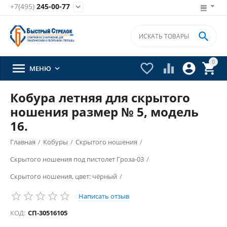
+7(495)
245-00-77


0





МЕНЮ

Кобура летняя для скрытого
ношения размер № 5, модель
16.
Главная
/
Кобуры
/
Скрытого ношения
/
Скрытого ношения под пистолет Гроза-03
/
Скрытого ношения, цвет: чёрный
/
Написать отзыв
КОД:
СП-30516105