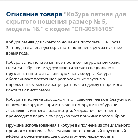
С этим товаром покупали
Отзывы
Описание товара
"Кобура летняя для
скрытого ношения размер № 5,
модель 16." с кодом "СП-30516105"
Кобура летняя для скрытого ношения пистолета ТТ и Гроза
3, предназначена для скрытного ношения оружия в летнее
время года.
Кобура выполнена из мягкой прочной натуральной кожи.
Носится "в брюки" и удерживается за счет специальной
пружины, нашитой на лицевую часть кобуры. Кобура
обеспечивает постоянное расположение оружия в
определенном месте и защищает тело и одежду от прямого
контакта с пистолетом.
Кобура выполнена свободной, что позволяет легкое, без усилия,
извлечение оружия. При извлеченном оружии кобура не
доставляет лишнего дискомфорта. Удержание пистолета
происходит в первую очередь за счет прижима поясом брюк.
Пружина использованная в кобуре выполнена из специального
прочного пластика, обеспечивающего отличный пружинный
эффект и обеспечивающего достаточную надежность в