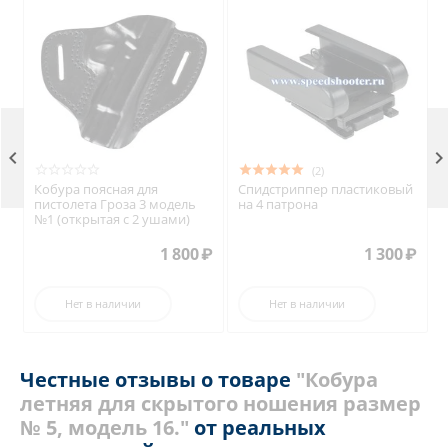

(2)
и
Кобура поясная для
Спидстриппер пластиковый
пистолета Гроза 3 модель
на 4 патрона
№1 (открытая с 2 ушами)
₽
1 800
₽
1 300
₽
Нет в наличии
Нет в наличии
Честные отзывы о товаре
"Кобура
летняя для скрытого ношения размер
№ 5, модель 16."
от реальных