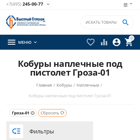
+7(495)
245-00-77


0





МЕНЮ

Кобуры наплечные под
пистолет Гроза-01
Главная
/
Кобуры
/
Наплечные
/
Кобуры наплечные под пистолет Гроза-01
Гроза-01
Сбросить

Фильтры