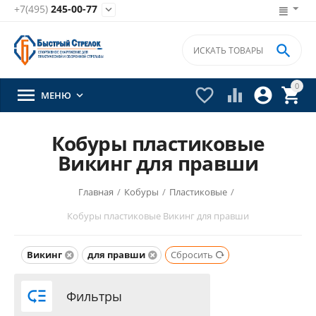
+7(495)
245-00-77


0





МЕНЮ

Кобуры пластиковые
Викинг для правши
Главная
/
Кобуры
/
Пластиковые
/
Кобуры пластиковые Викинг для правши
Викинг
для правши
Сбросить

Фильтры