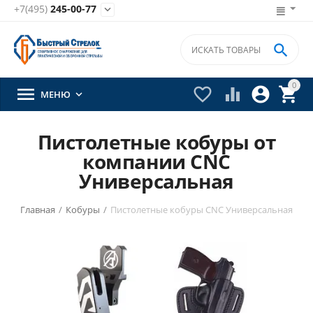
+7(495)
245-00-77


0





МЕНЮ

Пистолетные кобуры от
компании CNC
Универсальная
Главная
/
Кобуры
/
Пистолетные кобуры CNC Универсальная