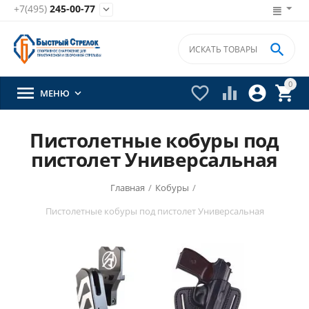
+7(495)
245-00-77


0





МЕНЮ

Пистолетные кобуры под
пистолет Универсальная
Главная
/
Кобуры
/
Пистолетные кобуры под пистолет Универсальная