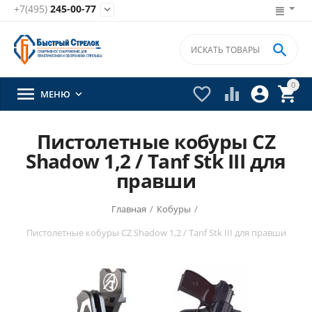
+7(495)
245-00-77


0





МЕНЮ

Пистолетные кобуры CZ
Shadow 1,2 / Tanf Stk III для
правши
Главная
/
Кобуры
/
Пистолетные кобуры CZ Shadow 1,2 / Tanf Stk III для правши