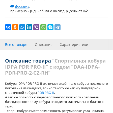
Доставка
:
примерно 2 р. дн., обычно на след. р. день, от
0
₽
Все о товаре
Описание
Характеристики
Инструкции
С этим товаром покупали
Отзывы (1)
Описание товара
"Спортивная кобура
IDPA PDR PRO-II" с кодом "DAA-IDPA-
Похожие товары
PDR-PRO-2-CZ-RH"
Кобура IDPA PDR PRO-II включает в себя тело кобуры последнего
поколения из кайдекса, точно такого же как и у популярной
спортивной кобуры
PDR PRO-II
,
А так же полностью переработанного поясного крепления,
благодаря которому кобура находится максимально близко к
телу.
Теперь кобура имеет возможность регулировки угла наклона.