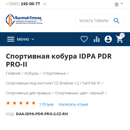
+7(495)
245-00-77


0





МЕНЮ

Спортивная кобура IDPA PDR
PRO-II
Главная
/
Кобуры
/
Спортивные
/
Спортивные под пистолет CZ Shadow 1,2 / Tanf Stk III
/
Спортивные для правши
/
Спортивные, цвет: чёрный
/
1
Отзыв
Написать отзыв
КОД:
DAA-IDPA-PDR-PRO-2-CZ-RH