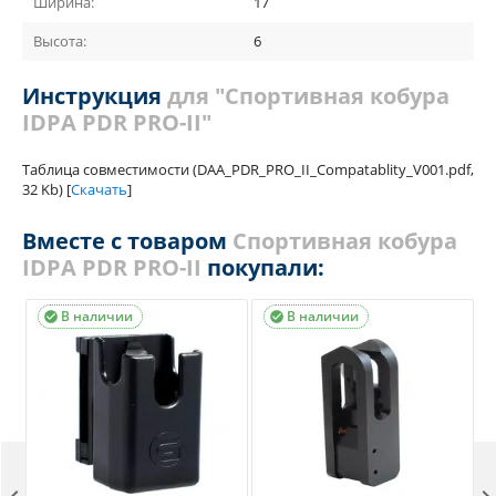
Ширина:
17
Высота:
6
Инструкция
для "Спортивная кобура
IDPA PDR PRO-II"
Таблица совместимости (DAA_PDR_PRO_II_Compatablity_V001.pdf,
32 Kb) [
Скачать
]
Вместе с товаром
Спортивная кобура
IDPA PDR PRO-II
покупали:
В наличии
В наличии

