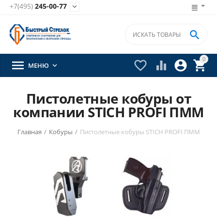
+7(495)
245-00-77


0





МЕНЮ

Пистолетные кобуры от
компании STICH PROFI ПММ
Главная
/
Кобуры
/
Пистолетные кобуры STICH PROFI ПММ