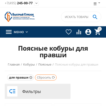
+7(495)
245-00-77


0





МЕНЮ

Поясные кобуры для
правши
Главная
/
Кобуры
/
Поясные
/
Поясные кобуры для правши
для правши
Сбросить

Фильтры