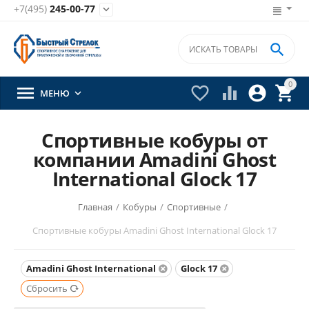
+7(495)
245-00-77


0





МЕНЮ

Спортивные кобуры от
компании Amadini Ghost
International Glock 17
Главная
/
Кобуры
/
Спортивные
/
Спортивные кобуры Amadini Ghost International Glock 17
Amadini Ghost International
Glock 17
Сбросить