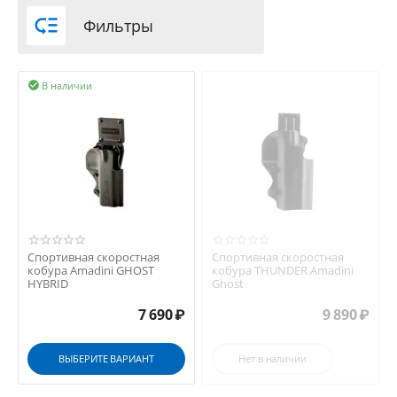

Фильтры
В наличии

Спортивная скоростная
Спортивная скоростная
кобура Amadini GHOST
кобура THUNDER Amadini
HYBRID
Ghost
7 690
₽
9 890
₽
ВЫБЕРИТЕ ВАРИАНТ
Нет в наличии