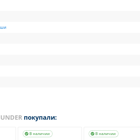
вши
HUNDER
покупали:
В наличии
В наличии

