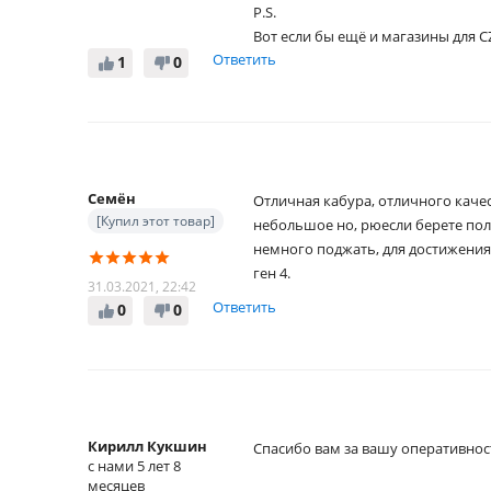
P.S.
Вот если бы ещё и магазины для CZ 
Ответить
1
0
Семëн
Отличная кабура, отличного качес
[Купил этот товар]
небольшое но, рюесли берете пол
немного поджать, для достижения
ген 4.
31.03.2021, 22:42
Ответить
0
0
Кирилл Кукшин
Спасибо вам за вашу оперативност
с нами 5 лет 8
месяцев