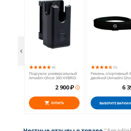

(4)
(5)
Подсумок универсальный
Ремень спортивный I
Amadini Ghost 360 HYBRID
двойной (Amadini Gho
2 900
₽
6 3

КУПИТЬ
ВЫБЕРИТЕ ВАРИАН
Честные отзывы о товаре
"Amadin