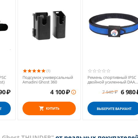
(1)
PSC
Подсумок универсальный
Ремень спортивный IPSC
st)
Amadini Ghost 360
двойной усиленный DAA
Premium
90
₽
4 100
₽
6 980
7 940
₽

КУПИТЬ
Т
ВЫБЕРИТЕ ВАРИАНТ
i Ghost THUNDER"
от реальных покупателе