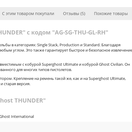
С этим товаром покупали
Отзывы (5)
Похожие товары
HUNDER" с кодом "AG-SG-THU-GL-RH"
ьбы в категориях: Single Stack, Production и Standard. Благодаря
юбым углом. Это также гарантирует быстрое и безопасное извлечени
вместимым с кобурой Superghost Ultimate и кобурой Ghost Civilian. Он
анного для многих типов пистолетов.
ром. Крепление на ремень такой же, как и на Superghost Ultimate,
и старая версия.
Ghost THUNDER"
Ghost International