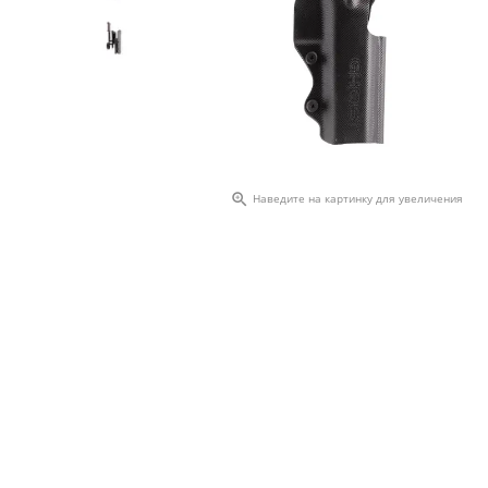

Наведите на картинку для увеличения