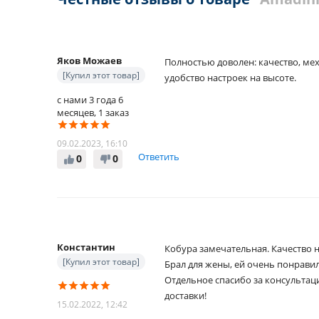
Яков Можаев
Полностью доволен: качество, ме
[Купил этот товар]
удобство настроек на высоте.
с нами 3 года 6
месяцев, 1 заказ
09.02.2023, 16:10
Ответить
0
0
Константин
Кобура замечательная. Качество н
[Купил этот товар]
Брал для жены, ей очень понравил
Отдельное спасибо за консультац
доставки!
15.02.2022, 12:42