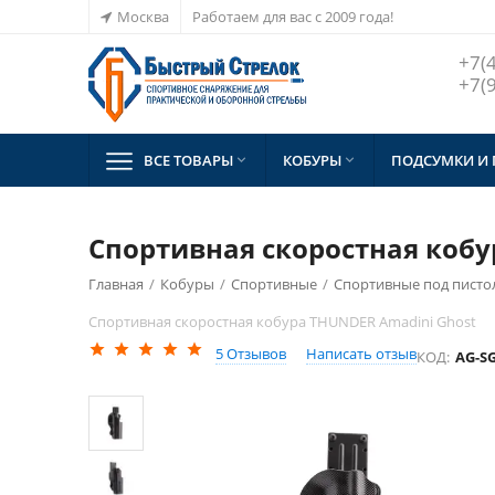
Москва
Работаем для вас с 2009 года!
+7(
+7(
ВСЕ ТОВАРЫ
КОБУРЫ
ПОДСУМКИ И


Спортивная скоростная кобу
Главная
/
Кобуры
/
Спортивные
/
Спортивные под пистол
Спортивная скоростная кобура THUNDER Amadini Ghost
5
Отзывов
Написать отзыв
КОД:
AG-S