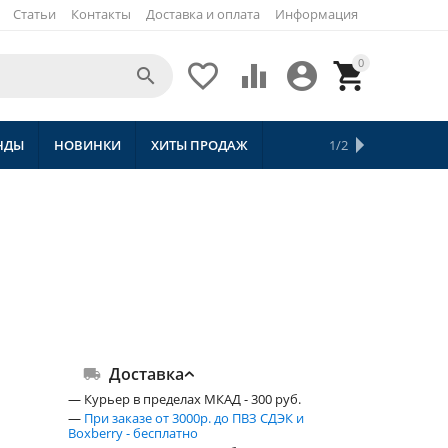
Статьи
Контакты
Доставка и оплата
Информация
0





НДЫ
НОВИНКИ
ХИТЫ ПРОДАЖ
СКИДКИ
ТОВАРЫ С БЕСПЛАТНОЙ 
1/2
Доставка
— Курьер в пределах МКАД - 300 руб.
—
При заказе от 3000р. до ПВЗ СДЭК и
Boxberry - бесплатно