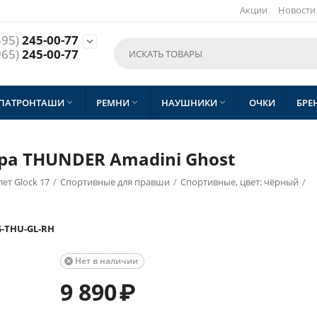
Акции
Новости
495)
245-00-77

965)
245-00-77
 ПАТРОНТАШИ
РЕМНИ
НАУШНИКИ
ОЧКИ
БРЕ



ра THUNDER Amadini Ghost
ет Glock 17
/
Спортивные для правши
/
Спортивные, цвет: чёрный
/
G-THU-GL-RH
Нет в наличии

9 890
₽