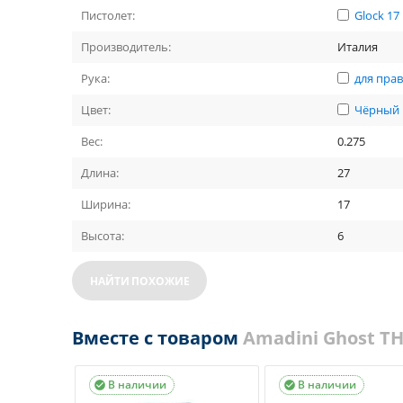
Пистолет:
Glock 17
Производитель:
Италия
Рука:
для пра
Цвет:
Чёрный
Вес:
0.275
Длина:
27
Ширина:
17
Высота:
6
НАЙТИ ПОХОЖИЕ
Вместе с товаром
Amadini Ghost T
В наличии
В наличии

