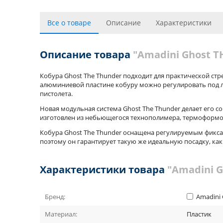
Все о товаре
Описание
Характеристики
Описание товара
"Amadini Ghost T
Кобура Ghost The Thunder подходит для практической стрел
алюминиевой пластине кобуру можно регулировать под л
пистолета.
Новая модульная система Ghost The Thunder делает его со
изготовлен из небьющегося технополимера, термоформов
Кобура Ghost The Thunder оснащена регулируемым фиксато
поэтому он гарантирует такую же идеальную посадку, как 
Характеристики товара
"Amadini 
Бренд:
Amadini 
Материал:
Пластик