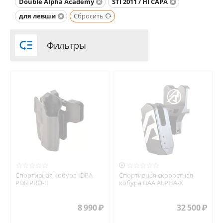
Double Alpha Academy
STI 2011 / HI CAPA
для левши
Сбросить

Фильтры

Спортивная кобура IDPA
Спортивная скоростная
PDR PRO-II
кобура DAA ALPHA-X
8 990
₽
32 500
₽