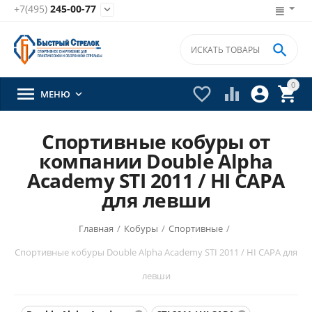
+7(495)
245-00-77


0





МЕНЮ

Спортивные кобуры от
компании Double Alpha
Academy STI 2011 / HI CAPA
для левши
Главная
/
Кобуры
/
Спортивные
/
Спортивные кобуры Double Alpha Academy STI 2011 / HI CAPA для
левши