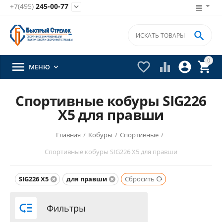
+7(495)
245-00-77


0





МЕНЮ

Спортивные кобуры SIG226
X5 для правши
Главная
/
Кобуры
/
Спортивные
/
Спортивные кобуры SIG226 X5 для правши
SIG226 X5
для правши
Сбросить

Фильтры