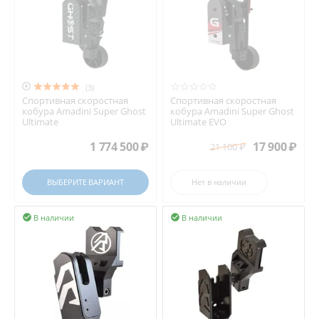

(3)
Спортивная скоростная
Спортивная скоростная
кобура Amadini Super Ghost
кобура Amadini Super Ghost
Ultimate
Ultimate EVO
1 774 500
₽
17 900
₽
21 100
₽
ВЫБЕРИТЕ ВАРИАНТ
Нет в наличии
В наличии
В наличии

