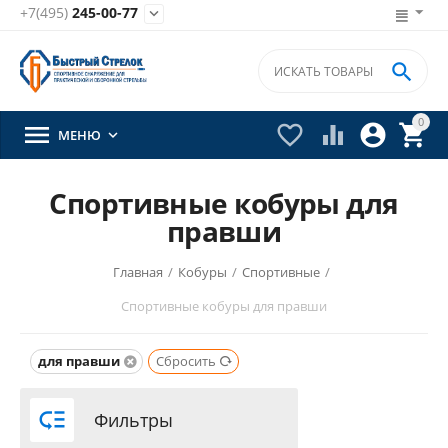
+7(495)
245-00-77


0





МЕНЮ

Спортивные кобуры для
правши
Главная
/
Кобуры
/
Спортивные
/
Спортивные кобуры для правши
для правши
Сбросить

Фильтры