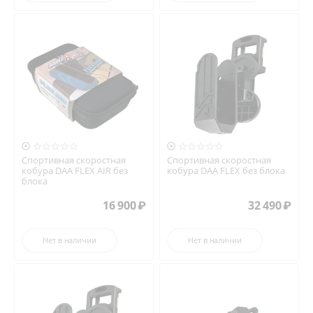


Спортивная скоростная
Спортивная скоростная
кобура DAA FLEX AIR без
кобура DAA FLEX без блока
блока
16 900
₽
32 490
₽
Нет в наличии
Нет в наличии