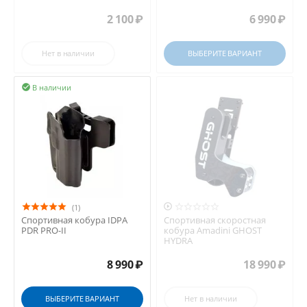
2 100
₽
6 990
₽
Нет в наличии
ВЫБЕРИТЕ ВАРИАНТ
В наличии


(1)
Спортивная кобура IDPA
Спортивная скоростная
PDR PRO-II
кобура Amadini GHOST
HYDRA
8 990
₽
18 990
₽
ВЫБЕРИТЕ ВАРИАНТ
Нет в наличии