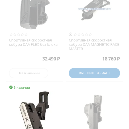

Спортивная скоростная
Спортивная скоростная
кобура DAA FLEX без блока
кобура DAA MAGNETIC RACE
MASTER
32 490
₽
18 760
₽
Нет в наличии
ВЫБЕРИТЕ ВАРИАНТ
В наличии
