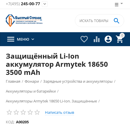
+7(495)
245-00-77


0





МЕНЮ

Защищённый Li-Ion
аккумулятор Armytek 18650
3500 mAh
Главная
/
Фонари
/
Зарядные устройства и аккумуляторы
/
Аккумуляторы и батарейки
/
Аккумуляторы Armytek 18650 Li-Ion. Защищённые
/
Написать отзыв
КОД:
A00205