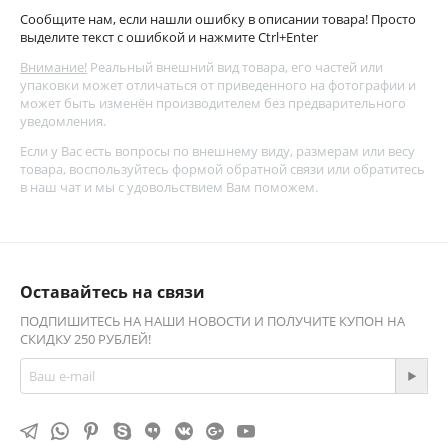
Сообщите нам, если нашли ошибку в описании товара! Просто
выделите текст с ошибкой и нажмите Ctrl+Enter
Внимание!
Реальный внешний вид товара, его частей или
упаковки может отличаться от приведенного на фотографии и
может быть изменён производителем без предварительного
уведомления.
Если у Вас есть вопросы по внешнему виду, размерам или весу
товара, воспользуйтесь
формой обратной связи
или обратитесь
в наш чат и мы с удовольствием Вам поможем.
Оставайтесь на связи
ПОДПИШИТЕСЬ НА НАШИ НОВОСТИ И ПОЛУЧИТЕ КУПОН НА
СКИДКУ 250 РУБЛЕЙ!