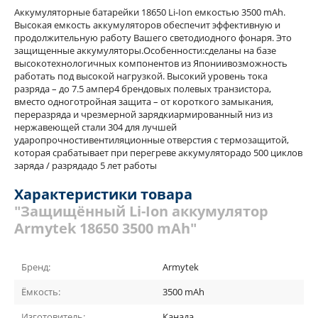
Аккумуляторные батарейки 18650 Li-Ion емкостью 3500 mAh.
Высокая емкость аккумуляторов обеспечит эффективную и
продолжительную работу Вашего светодиодного фонаря. Это
защищенные аккумуляторы.Особенности:cделаны на базе
высокотехнологичных компонентов из Япониивозможность
работать под высокой нагрузкой. Высокий уровень тока
разряда – до 7.5 ампер4 брендовых полевых транзистора,
вместо одноготройная защита – от короткого замыкания,
переразряда и чрезмерной зарядкиармированный низ из
нержавеющей стали 304 для лучшей
ударопрочностивентиляционные отверстия с термозащитой,
которая срабатывает при перегреве аккумуляторадо 500 циклов
заряда / разрядадо 5 лет работы
Характеристики товара
"Защищённый Li-Ion аккумулятор
Armytek 18650 3500 mAh"
Бренд:
Armytek
Ёмкость:
3500 mAh
Изготовитель:
Канада